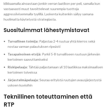
klikkaamalla ainoastaan jonkin verran laatikon per peli, samalla kun
vastaavasti muut tavoittelevat suurempia tuottoja
aggressiivisemmalla tyylillä. Laskenta kuitenkin säilyy samana
huolimatta käytetystä strategiasta.
Suosituimmat lähestymistavat
Turvallinen toimija:
Paljastaa 2-4 ruutua yhtä kierros sekä
nostaa varman palautuksen ripeästi
Tasapainoinen etsijä:
Pyrkii 5-8 turvalliseen ruutuun järkevän
kertoimen saavuttamiseksi
Riskipelaaja:
Tähtää paljastamaan yli 10 laatikkoa maksimaalisen
kertoimen toiveissa
Järjestelmäpelaaja:
Seuraa erityistä ruutujen avausjärjestystä
uskoen kuvioihin
Teknillinen toteuttaminen että
RTP