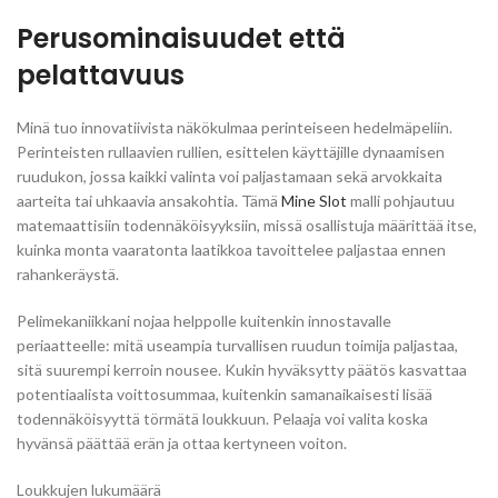
Perusominaisuudet että
pelattavuus
Minä tuo innovatiivista näkökulmaa perinteiseen hedelmäpeliin.
Perinteisten rullaavien rullien, esittelen käyttäjille dynaamisen
ruudukon, jossa kaikki valinta voi paljastamaan sekä arvokkaita
aarteita tai uhkaavia ansakohtia. Tämä
Mine Slot
malli pohjautuu
matemaattisiin todennäköisyyksiin, missä osallistuja määrittää itse,
kuinka monta vaaratonta laatikkoa tavoittelee paljastaa ennen
rahankeräystä.
Pelimekaniikkani nojaa helppolle kuitenkin innostavalle
periaatteelle: mitä useampia turvallisen ruudun toimija paljastaa,
sitä suurempi kerroin nousee. Kukin hyväksytty päätös kasvattaa
potentiaalista voittosummaa, kuitenkin samanaikaisesti lisää
todennäköisyyttä törmätä loukkuun. Pelaaja voi valita koska
hyvänsä päättää erän ja ottaa kertyneen voiton.
Loukkujen lukumäärä