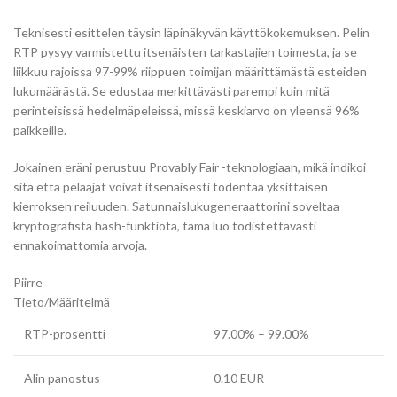
Teknisesti esittelen täysin läpinäkyvän käyttökokemuksen. Pelin
RTP pysyy varmistettu itsenäisten tarkastajien toimesta, ja se
liikkuu rajoissa 97-99% riippuen toimijan määrittämästä esteiden
lukumäärästä. Se edustaa merkittävästi parempi kuin mitä
perinteisissä hedelmäpeleissä, missä keskiarvo on yleensä 96%
paikkeille.
Jokainen eräni perustuu Provably Fair -teknologiaan, mikä indikoi
sitä että pelaajat voivat itsenäisesti todentaa yksittäisen
kierroksen reiluuden. Satunnaislukugeneraattorini soveltaa
kryptografista hash-funktiota, tämä luo todistettavasti
ennakoimattomia arvoja.
Piirre
Tieto/Määritelmä
RTP-prosentti
97.00% – 99.00%
Alin panostus
0.10 EUR