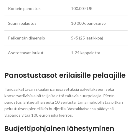
Korkein panostus
100.00 EUR
Suurin palautus
10,000x panosarvo
Pelikentän dimensio
5×5 (25 laatikkoa)
Asetettavat loukut
1-24 kappaletta
Panostustasot erilaisille pelaajille
Tarjoaa kattavan skaalan panosasetuksia palvellakseen sekä
konservatiivisia aloittelijoita että taitavia suurpelaajia. Pienin
panostus lähtee alhaisesta 10 sentistä, tämä mahdollistaa pitkän
peluutuksen pienelläkin budjetilla. Vastakkaisessa päädyssä
yläpanos yltää 100 euron joka kierros.
Budjettipohjainen lähestyminen