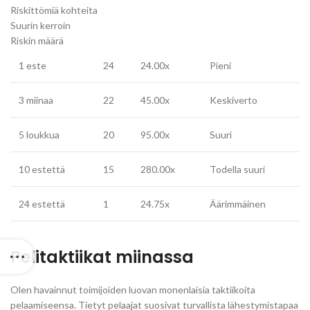
Riskittömiä kohteita
Suurin kerroin
Riskin määrä
1 este
24
24.00x
Pieni
3 miinaa
22
45.00x
Keskiverto
5 loukkua
20
95.00x
Suuri
10 estettä
15
280.00x
Todella suuri
24 estettä
1
24.75x
Äärimmäinen
Pelitaktiikat miinassa
Olen havainnut toimijoiden luovan monenlaisia taktiikoita
pelaamiseensa. Tietyt pelaajat suosivat turvallista lähestymistapaa