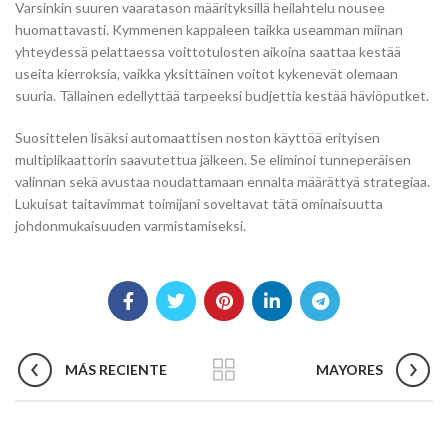
Varsinkin suuren vaaratason määrityksillä heilahtelu nousee
huomattavasti. Kymmenen kappaleen taikka useamman miinan
yhteydessä pelattaessa voittotulosten aikoina saattaa kestää
useita kierroksia, vaikka yksittäinen voitot kykenevät olemaan
suuria. Tällainen edellyttää tarpeeksi budjettia kestää häviöputket.
Suosittelen lisäksi automaattisen noston käyttöä erityisen
multiplikaattorin saavutettua jälkeen. Se eliminoi tunneperäisen
valinnan sekä avustaa noudattamaan ennalta määrättyä strategiaa.
Lukuisat taitavimmat toimijani soveltavat tätä ominaisuutta
johdonmukaisuuden varmistamiseksi.
MÁS RECIENTE
MAYORES