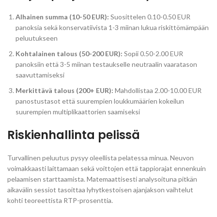
Alhainen summa (10-50 EUR):
Suosittelen 0.10-0.50 EUR
panoksia sekä konservatiivista 1-3 miinan lukua riskittömämpään
peluutukseen
Kohtalainen talous (50-200 EUR):
Sopii 0.50-2.00 EUR
panoksiin että 3-5 miinan testaukselle neutraalin vaaratason
saavuttamiseksi
Merkittävä talous (200+ EUR):
Mahdollistaa 2.00-10.00 EUR
panostustasot että suurempien loukkumäärien kokeilun
suurempien multiplikaattorien saamiseksi
Riskienhallinta pelissä
Turvallinen peluutus pysyy oleellista pelatessa minua. Neuvon
voimakkaasti laittamaan sekä voittojen että tappiorajat ennenkuin
pelaamisen starttaamista. Matemaattisesti analysoituna pitkän
aikavälin sessiot tasoittaa lyhytkestoisen ajanjakson vaihtelut
kohti teoreettista RTP-prosenttia.