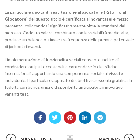
La particolare
quota di restituzione al giocatore (Ritorno al
Giocatore)
del questo titolo è certificata al novantasei e mezzo
percento, collocandosi significativamente oltre la standard del
mercato. Codesto valore, combinato con la variabilità medio-alta,
produce un balance ottimale tra frequenza delle premi e potenziale
di jackpot rilevanti.
L’implementazione di funzionalità sociali consente inoltre di
condividere output eccezionali e contendere in classifiche
internazionali, apportando una componente sociale al vissuto
individuale. Il particolare apparato di obiettivi crescenti gratifica la
fedeltà con bonus unici e disponibilità anticipato a innovative
varianti test.
MÁS RECIENTE
MAYORES