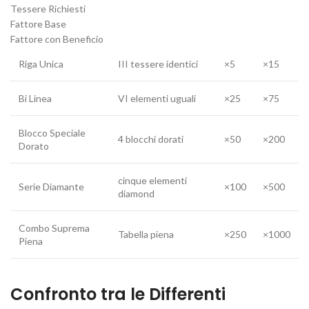
Tessere Richiesti
Fattore Base
Fattore con Beneficio
Riga Unica
III tessere identici
×5
×15
Bi Linea
VI elementi uguali
×25
×75
Blocco Speciale
4 blocchi dorati
×50
×200
Dorato
cinque elementi
Serie Diamante
×100
×500
diamond
Combo Suprema
Tabella piena
×250
×1000
Piena
Confronto tra le Differenti