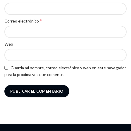
*
Correo electrónico
Web
Guarda mi nombre, correo electrónico y web en este navegador
para la próxima vez que comente.