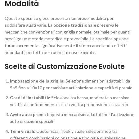
Modalità
Questo specifico gioco presenta numerose modalità per
soddisfare gusti varie. La
opzione tradizionale
preserva le
meccaniche convenzionali con griglia normale, ottimale per quanti
predilige un metodo metodico e prevedibile. La specifica opzione
turbo incrementa significativamente il ritmo cancellando effetti
ridondanti, perfetta per round intense e mirate.
Scelte di Customizzazione Evolute
Impostazione della griglia:
Seleziona dimensioni adattabili da
5×5 fino a 10×10 per cambiare articolazione e capacità di premio
Gradi di instabilità:
Seleziona tra bassa, moderata o massima
volatilità conformemente alla la vostra propensione al azzardo
Avvio auto premi:
Imposta meccanismi adattati per l’attivazione
auto di opzioni speciali
Temi visuali:
Customizza il look visuale selezionando tra
differenti combinazioni coloristiche e tipologie di animazione