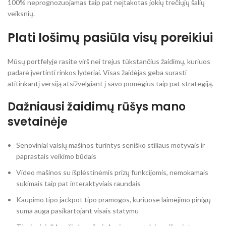
100% neprognozuojamas taip pat neįtakotas jokių trečiųjų šalių
veiksnių.
Plati lošimų pasiūla visų poreikiui
Mūsų portfelyje rasite virš nei trejus tūkstančius žaidimų, kuriuos
padarė įvertinti rinkos lyderiai. Visas žaidėjas geba surasti
atitinkantį versiją atsižvelgiant į savo pomėgius taip pat strategiją.
Dažniausi žaidimų rūšys mano
svetainėje
Senoviniai vaisių mašinos turintys seniško stiliaus motyvais ir
paprastais veikimo būdais
Video mašinos su išplėstinėmis prizų funkcijomis, nemokamais
sukimais taip pat interaktyviais raundais
Kaupimo tipo jackpot tipo pramogos, kuriuose laimėjimo pinigų
suma auga pasikartojant visais statymu