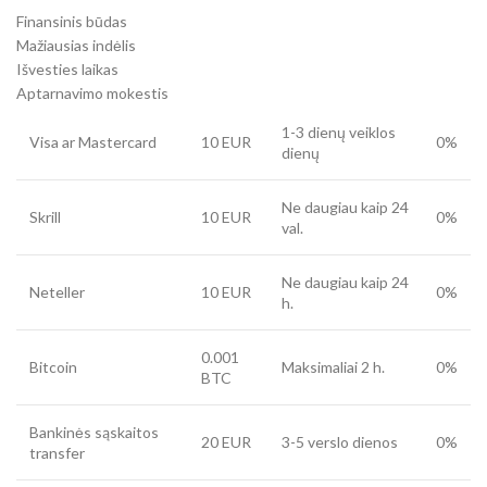
Finansinis būdas
Mažiausias indėlis
Išvesties laikas
Aptarnavimo mokestis
1-3 dienų veiklos
Visa ar Mastercard
10 EUR
0%
dienų
Ne daugiau kaip 24
Skrill
10 EUR
0%
val.
Ne daugiau kaip 24
Neteller
10 EUR
0%
h.
0.001
Bitcoin
Maksimaliai 2 h.
0%
BTC
Bankinės sąskaitos
20 EUR
3-5 verslo dienos
0%
transfer