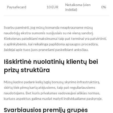
Netaikoma (vien
Paysafecard
10 EUR
0%
indėliai)
Svarbu paminėti, jog mūsų komanda neapkrauname mūsų
naudotojų ekstra sumomis susijusiais su nė vieną sandorį.
Kiekvienas pateikiami maksimumui taip pat terminai yra patvirtinti,
o aplinkybėmis, kai reikalinga papildoma apsaugos procedūra,
žaidėjai apie tuos juos pranešami paskelbiant anksčiau.
Išskirtinė nuolatinių klientų bei
prizų struktūra
Mūsų kazino padarė kelių lygių bonusų skyrimo infrastruktūrą,
skirtą tiek pirmą kartą atėjusiems, taip pat reguliariausiems
naudotojams. Bet kuris privalumas vadovaujasi aiškias normas,
kuriuos aspektus galima nuolat matyti individualiame paskyroje.
Svarbiausios premijų grupės