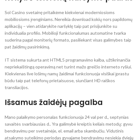
Sol Casino svetainę pritaikėme kiekvienai moderniosioms
mobiliosioms įrenginiams. Nereikia download kokių nors papildomų
aplikacijų – vien atidarykite naršyklę taip pat prisijunkite su
individualia profilio. Mobilioji funkcionalumas automatine tvarka
suderina pagal moniterių formato, pasiliekant visas galimybes taip
pat žaidimų pasirinkimą.
IT sistema sukurta ant HTML5 programavimo kalba, užtikrinančia
nepriekaištingą operavimą net turint mažo greičio interneto ryšiui.
Kiekvienas live lošimų namų žaidimai funkcionuoja visiškai įprastu
būdu taip pat telefonų prietaisuose, siunčiant HD raiškos
transliacijos.
Išsamus žaidėjų pagalba
Mano palaikymo personalas funkcionuoja 24 val per d., septynias
savaitės svarbiausias d.. Yra galimybė kreiptis keliais metodų: gyvu
bendravimu per svetainėje, el. email arba skambučiu. Vidutinis
atsakymo suteikimo periodas gyvajame bendravimu nesiekia dviejų