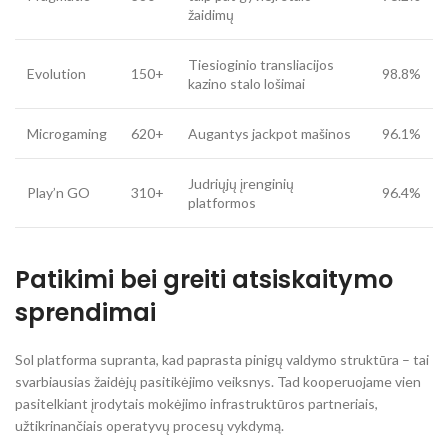
žaidimų
Tiesioginio transliacijos
Evolution
150+
98.8%
kazino stalo lošimai
Microgaming
620+
Augantys jackpot mašinos
96.1%
Judriųjų įrenginių
Play’n GO
310+
96.4%
platformos
Patikimi bei greiti atsiskaitymo
sprendimai
Sol platforma supranta, kad paprasta pinigų valdymo struktūra – tai
svarbiausias žaidėjų pasitikėjimo veiksnys. Tad kooperuojame vien
pasitelkiant įrodytais mokėjimo infrastruktūros partneriais,
užtikrinančiais operatyvų procesų vykdymą.