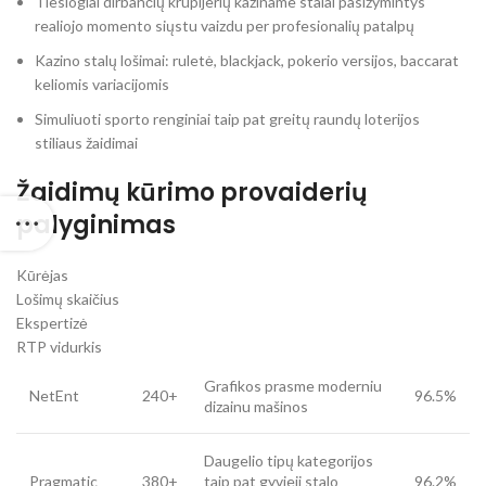
Tiesiogiai dirbančių krupijerių kaziname stalai pasižymintys
realiojo momento siųstu vaizdu per profesionalių patalpų
Kazino stalų lošimai: ruletė, blackjack, pokerio versijos, baccarat
keliomis variacijomis
Simuliuoti sporto renginiai taip pat greitų raundų loterijos
stiliaus žaidimai
Žaidimų kūrimo provaiderių
palyginimas
Kūrėjas
Lošimų skaičius
Ekspertizė
RTP vidurkis
Grafikos prasme moderniu
NetEnt
240+
96.5%
dizainu mašinos
Daugelio tipų kategorijos
Pragmatic
380+
taip pat gyvieji stalo
96.2%