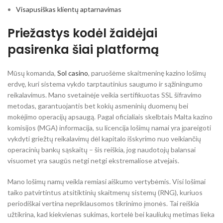
Visapusiškas klientų aptarnavimas
Priežastys kodėl žaidėjai
pasirenka šiai platformą
Mūsų komanda,
Sol casino
, paruošėme skaitmeninę kazino lošimų
erdvę, kuri sistema vykdo tarptautinius saugumo ir sąžiningumo
reikalavimus. Mano svetainėje veikia sertifikuotas SSL šifravimo
metodas, garantuojantis bet kokių asmeninių duomenų bei
mokėjimo operacijų apsaugą. Pagal oficialiais skelbtais Malta kazino
komisijos (MGA) informacija, su licencija lošimų namai yra įpareigoti
vykdyti griežtų reikalavimų dėl kapitalo išskyrimo nuo veikiančių
operacinių bankų sąskaitų – šis reiškia, jog naudotojų balansai
visuomet yra saugūs netgi netgi ekstremaliose atvejais.
Mano lošimų namų veikla remiasi aiškumo vertybėmis. Visi lošimai
taiko patvirtintus atsitiktinių skaitmenų sistemų (RNG), kuriuos
periodiškai vertina nepriklausomos tikrinimo įmonės. Tai reiškia
užtikrina, kad kiekvienas sukimas, kortelė bei kauliukų metimas lieka