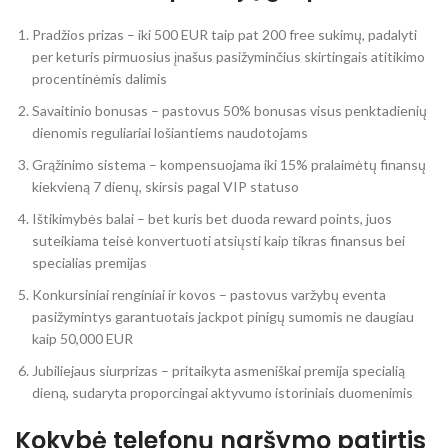
Pradžios prizas – iki 500 EUR taip pat 200 free sukimų, padalyti
per keturis pirmuosius įnašus pasižyminčius skirtingais atitikimo
procentinėmis dalimis
Savaitinio bonusas – pastovus 50% bonusas visus penktadienių
dienomis reguliariai lošiantiems naudotojams
Grąžinimo sistema – kompensuojama iki 15% pralaimėtų finansų
kiekvieną 7 dienų, skirsis pagal VIP statuso
Ištikimybės balai – bet kuris bet duoda reward points, juos
suteikiama teisė konvertuoti atsiųsti kaip tikras finansus bei
specialias premijas
Konkursiniai renginiai ir kovos – pastovus varžybų eventa
pasižymintys garantuotais jackpot pinigų sumomis ne daugiau
kaip 50,000 EUR
Jubiliejaus siurprizas – pritaikyta asmeniškai premija specialią
dieną, sudaryta proporcingai aktyvumo istoriniais duomenimis
Kokybė telefonų naršymo patirtis