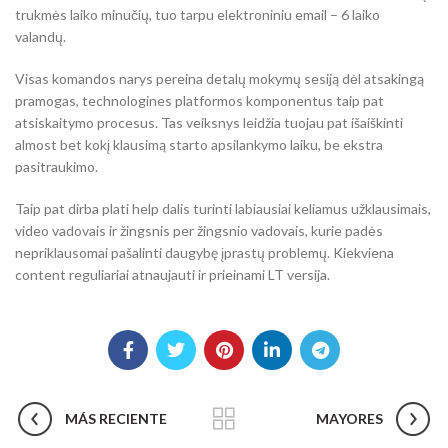
trukmės laiko minučių, tuo tarpu elektroniniu email – 6 laiko
valandų.
Visas komandos narys pereina detalų mokymų sesiją dėl atsakingą
pramogas, technologines platformos komponentus taip pat
atsiskaitymo procesus. Tas veiksnys leidžia tuojau pat išaiškinti
almost bet kokį klausimą starto apsilankymo laiku, be ekstra
pasitraukimo.
Taip pat dirba plati help dalis turinti labiausiai keliamus užklausimais,
video vadovais ir žingsnis per žingsnio vadovais, kurie padės
nepriklausomai pašalinti daugybę įprastų problemų. Kiekviena
content reguliariai atnaujauti ir prieinami LT versija.
MÁS RECIENTE
MAYORES