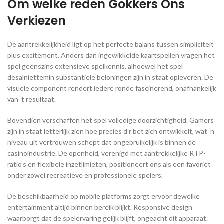
Om welke reden Gokkers Ons
Verkiezen
De aantrekkelijkheid ligt op het perfecte balans tussen simpliciteit
plus excitement. Anders dan ingewikkelde kaartspellen vragen het
spel geenszins extensieve spelkennis, alhoewel het spel
desalniettemin substantiële beloningen zijn in staat opleveren. De
visuele component rendert iedere ronde fascinerend, onafhankelijk
van ‘t resultaat.
Bovendien verschaffen het spel volledige doorzichtigheid. Gamers
zijn in staat letterlijk zien hoe precies d’r bet zich ontwikkelt, wat ‘n
niveau uit vertrouwen schept dat ongebruikelijk is binnen de
casinoindustrie. De openheid, verenigd met aantrekkelijke RTP-
ratio’s en flexibele inzetlimieten, positioneert ons als een favoriet
onder zowel recreatieve en professionele spelers.
De beschikbaarheid op mobile platforms zorgt ervoor dewelke
entertainment altijd binnen bereik blijkt. Responsive design
waarborgt dat de spelervaring gelijk blijft, ongeacht dit apparaat.