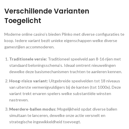
Verschillende Varianten
Toegelicht
Moderne online casino’s bieden Plinko met diverse configuraties te
koop. Iedere variant bezit unieke eigenschappen welke diverse
gamestijlen accommoderen.
Traditionele versie:
Traditioneel speelveld aan 8-16 rijen met
standaard beloningsschema’s. Ideaal omtrent nieuwelingen
dewelke deze basismechanismen trachten te aanleren kennen.
Hoog-risico variant:
Uitgebreide speelvelden tot 18 niveaus
van uiterste vermenigvuldigers bij de kanten (tot 1000x). Deze
variant trekt ervaren spelers welke substantiële winsten
nastreven.
Meerdere-ballen modus:
Mogelijkheid opdat diverse ballen
simultaan te lanceren, dewelke onze actie versnelt en
strategische ingewikkeldheid toevoegt.