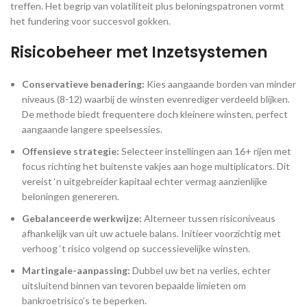
treffen. Het begrip van volatiliteit plus beloningspatronen vormt
het fundering voor succesvol gokken.
Risicobeheer met Inzetsystemen
Conservatieve benadering:
Kies aangaande borden van minder
niveaus (8-12) waarbij de winsten evenrediger verdeeld blijken.
De methode biedt frequentere doch kleinere winsten, perfect
aangaande langere speelsessies.
Offensieve strategie:
Selecteer instellingen aan 16+ rijen met
focus richting het buitenste vakjes aan hoge multiplicators. Dit
vereist ‘n uitgebreider kapitaal echter vermag aanzienlijke
beloningen genereren.
Gebalanceerde werkwijze:
Alterneer tussen risiconiveaus
afhankelijk van uit uw actuele balans. Initieer voorzichtig met
verhoog ‘t risico volgend op successievelijke winsten.
Martingale-aanpassing:
Dubbel uw bet na verlies, echter
uitsluitend binnen van tevoren bepaalde limieten om
bankroetrisico’s te beperken.