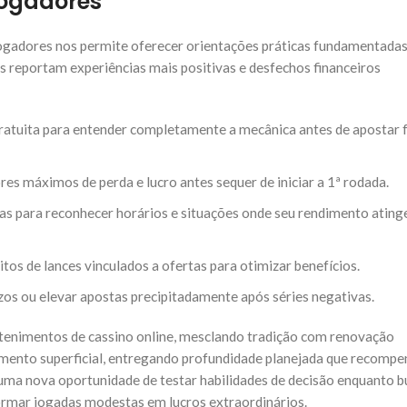
Jogadores
ogadores nos permite oferecer orientações práticas fundamentada
 reportam experiências mais positivas e desfechos financeiros
atuita para entender completamente a mecânica antes de apostar 
res máximos de perda e lucro antes sequer de iniciar a 1ª rodada.
as para reconhecer horários e situações onde seu rendimento ating
tos de lances vinculados a ofertas para otimizar benefícios.
zos ou elevar apostas precipitadamente após séries negativas.
enimentos de cassino online, mesclando tradição com renovação
imento superficial, entregando profundidade planejada que recompe
uma nova oportunidade de testar habilidades de decisão enquanto b
formar jogadas modestas em lucros extraordinários.