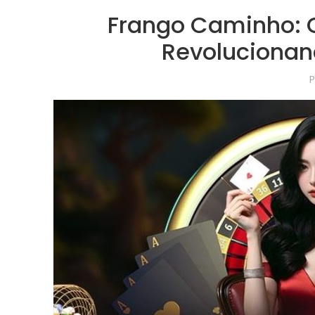
Frango Caminho: 
Revolucionan
P