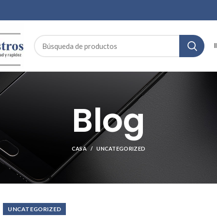
Blog
CASA
UNCATEGORIZED
UNCATEGORIZED