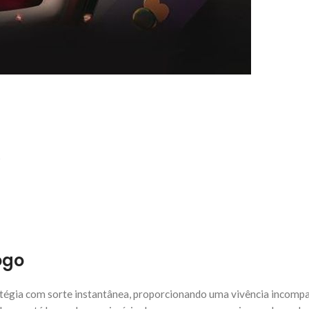
s
ogo
égia com sorte instantânea, proporcionando uma vivência incompa