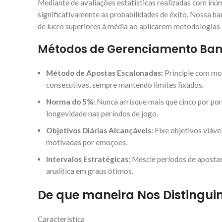
Mediante de avaliações estatísticas realizadas com in
significativamente as probabilidades de êxito. Nossa b
de lucro superiores à média ao aplicarem metodologias 
Métodos de Gerenciamento Ban
Método de Apostas Escalonadas:
Principie com mo
consecutivas, sempre mantendo limites fixados.
Norma do 5%:
Nunca arrisque mais que cinco por po
longevidade nas períodos de jogo.
Objetivos Diárias Alcançáveis:
Fixe objetivos viáve
motivadas por emoções.
Intervalos Estratégicas:
Mescle períodos de apostas
analítica em graus ótimos.
De que maneira Nos Distingui
Característica