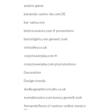
aviator game
bananzia-casino-de.com DE
bar-salsa.com
beticocasinos.com fr promotions
betorizgiris.com generic turk
chrisolley.co.uk
crazytowerplay.com fr
crazytowerplay.com pl promotions
Decoration
Design trends
dudleygraphicsstudio.co.uk
evetabicasino.com bonus generik turk
fernandoflores.cl-casinos-online-mexico-