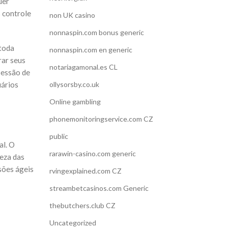
uer
 controle
non UK casino
nonnaspin.com bonus generic
 toda
nonnaspin.com en generic
rar seus
notariagamonal.es CL
sessão de
uários
ollysorsby.co.uk
Online gambling
phonemonitoringservice.com CZ
public
al. O
rarawin-casino.com generic
eza das
sões ágeis
rvingexplained.com CZ
streambetcasinos.com Generic
thebutchers.club CZ
Uncategorized