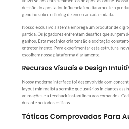
universo dos entretenimentos de apostas online. Nossa 
decisão do apostador influencia imediatamente o produt
genuíno sobre o timing de encerrar cada rodada.
Nosso exclusivo sistema emprega um produtor de dígito
partida. Os jogadores enfrentam desafios que surgem de 
ganhos. Esta mecânica cria tensão e excitação constan
entretenimento. Para experimentar esta estrutura inov
escolhem nossa plataforma diariamente.
Recursos Visuais e Design Intuit
Nossa moderna interface foi desenvolvida com concentr
layout minimalista permite que usuários iniciantes ass
animações e a feedback instantânea aos comandos. Cada
durante períodos críticos.
Táticas Comprovadas Para 