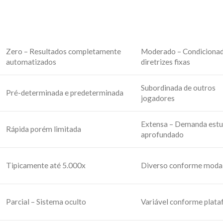
Zero – Resultados completamente
Moderado – Condicionad
automatizados
diretrizes fixas
Subordinada de outros
Pré-determinada e predeterminada
jogadores
Extensa – Demanda est
Rápida porém limitada
aprofundado
Tipicamente até 5.000x
Diverso conforme moda
Parcial – Sistema oculto
Variável conforme plat