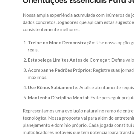
Orientações Essenciais Para 
Nossa ampla experiência acumulada com inúmeros de j
dados concretos. Jogadores que aplicam estas sugestões
consistentemente melhores.
Treine no Modo Demonstração:
Use nossa opção gr
reais.
Estabeleça Limites Antes de Começar:
Defina valo
Acompanhe Padrões Próprios:
Registre suas jornad
máximos.
Use Bônus Sabiamente:
Analise atentamente requisi
Mantenha Disciplina Mental:
Evite perseguir prejuí
Representamos uma evolução natural no ramo de entret
tecnológica. Nossa proposta vai para além do entreten
planejamento e domínio próprio. Cada jogada constitui 
multiplicadores notáveis que têm potencial para trans