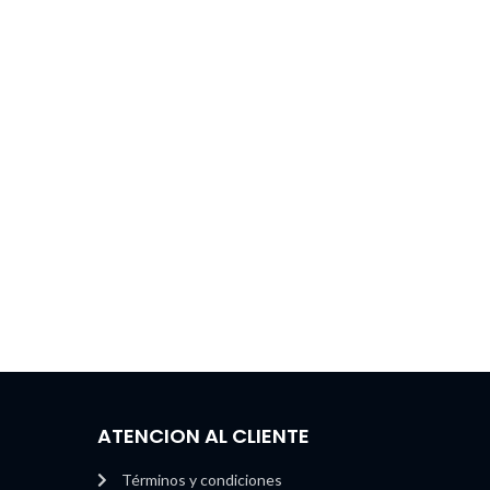
ATENCION AL CLIENTE
Términos y condiciones