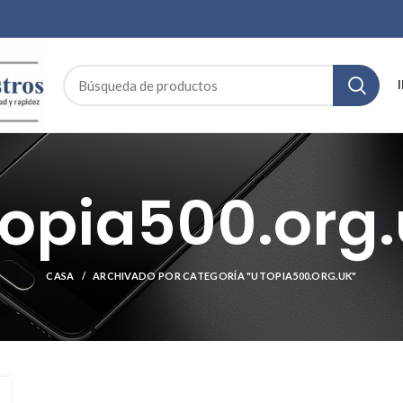
opia500.org
CASA
ARCHIVADO POR CATEGORÍA "UTOPIA500.ORG.UK"