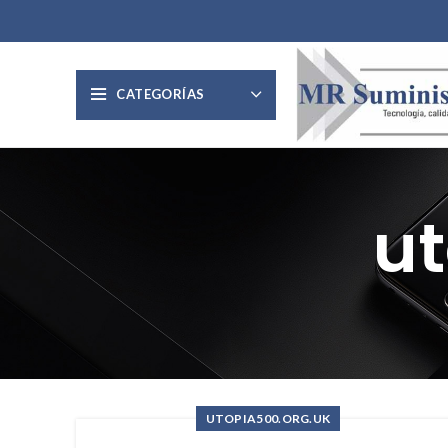
CATEGORÍAS
ut
UTOPIA500.ORG.UK