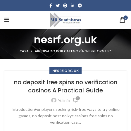
0
nesrf.org.uk
CASA
ARCHIVADO POR CATEGORÍA "NESRF.ORG.UK"
NESRF.ORG.UK
no deposit free spins no verification
casinos A Practical Guide
0
Yulinio
IntroductionFor players seeking risk-free ways to try online
games, no deposit best no kyc casinos free spins no
verification casi...