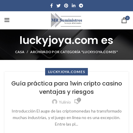
0
luckyjoya.com es
CASA
ARCHIVADO POR CATEGORÍA "LUCKYJOYA.COM ES"
LUCKYJOYA.COM ES
Guía práctica para 1win cripto casino
ventajas y riesgos
0
Yulinio
Introducción El auge de las criptomonedas ha transformado
muchas industrias, y el juego en línea no es una excepción.
Entre las pl...