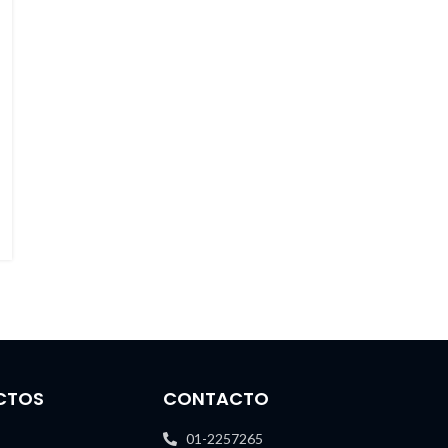
CTOS
CONTACTO
01-2257265