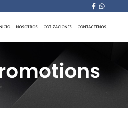
INICIO
NOSOTROS
COTIZACIONES
CONTÁCTENOS
promotions
"