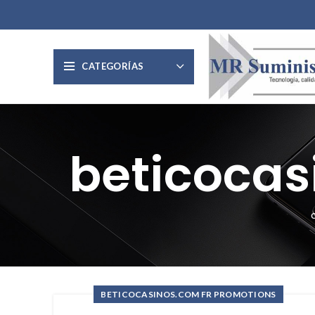
CATEGORÍAS
beticocas
BETICOCASINOS.COM FR PROMOTIONS