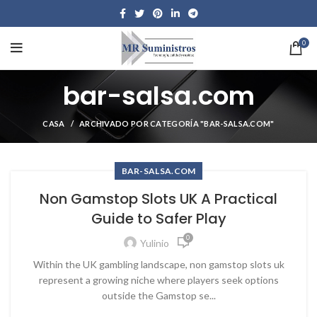
0
bar-salsa.com
CASA
ARCHIVADO POR CATEGORÍA "BAR-SALSA.COM"
BAR-SALSA.COM
Non Gamstop Slots UK A Practical
Guide to Safer Play
0
Yulinio
Within the UK gambling landscape, non gamstop slots uk
represent a growing niche where players seek options
outside the Gamstop se...