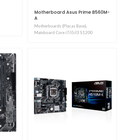
Motherboard Asus Prime B560M-
A
Motherboards (Placas Base)
,
Mainboard Core i7/i5/i3 S1200