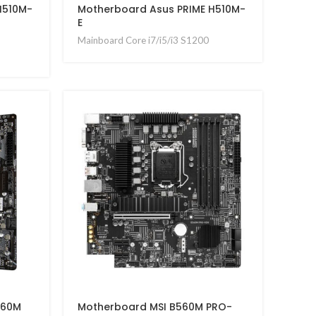
H510M-
Motherboard Asus PRIME H510M-
E
Mainboard Core i7/i5/i3 S1200
560M
Motherboard MSI B560M PRO-