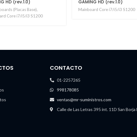
 HD (rev.1.0)
GAMING HD (rev.1.0)
oards (Placas Base)
,
Mainboard Core i7/i5/i3 S1200
rd Core i7/i5/i3 S1200
CTOS
CONTACTO
01-2257265
os
998178085
tos
ventas@mr-suministros.com
Calle de Las Letras 395 int. 11D San Borja