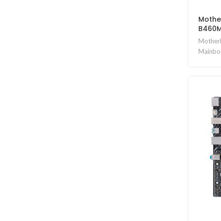
Mothe
B460M
Motherb
Mainboa