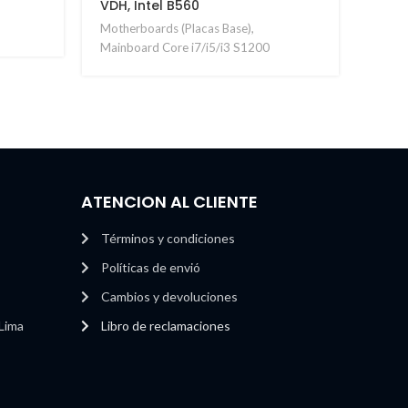
VDH, Intel B560
Motherboards (Placas Base)
,
Mainboard Core i7/i5/i3 S1200
ATENCION AL CLIENTE
Términos y condiciones
Políticas de envió
Cambios y devoluciones
 Lima
Libro de reclamaciones