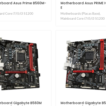
rboard Asus Prime B560M-
Motherboard Asus PRIME 
E
rd Core i7/i5/i3 S1200
Motherboards (Placas Base)
,
Mainboard Core i7/i5/i3 S1200
rboard Gigabyte B560M
Motherboard Gigabyte B