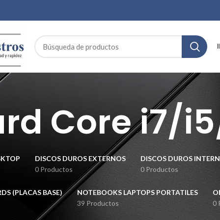
d Core i7/i5
SKTOP
DISCOS DUROS EXTERNOS
DISCOS DUROS INTER
0 Productos
0 Productos
S (PLACAS BASE)
NOTEBOOKS LAPTOPS PORTATILES
O
39 Productos
0 