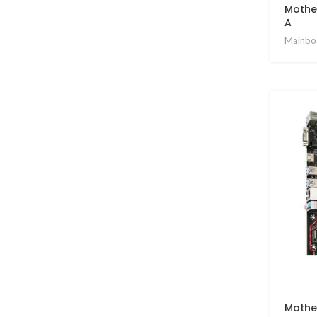
Mothe
A
Mainboa
Mothe