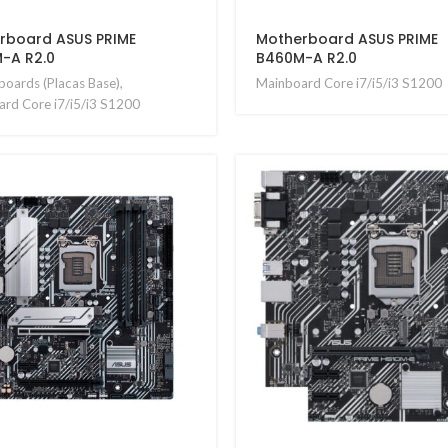
rboard ASUS PRIME
Motherboard ASUS PRIME
-A R2.0
B460M-A R2.0
oards (Placas Base)
,
Mainboard Core i7/i5/i3 S1200
rd Core i7/i5/i3 S1200