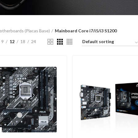
therboards (Placas Base)
Mainboard Core i7/i5/i3 S1200
9
12
18
24