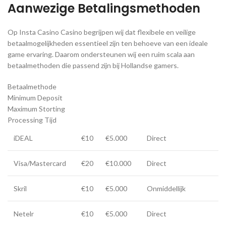
Aanwezige Betalingsmethoden
Op Insta Casino Casino begrijpen wij dat flexibele en veilige
betaalmogelijkheden essentieel zijn ten behoeve van een ideale
game ervaring. Daarom ondersteunen wij een ruim scala aan
betaalmethoden die passend zijn bij Hollandse gamers.
Betaalmethode
Minimum Deposit
Maximum Storting
Processing Tijd
iDEAL
€10
€5.000
Direct
Visa/Mastercard
€20
€10.000
Direct
Skril
€10
€5.000
Onmiddellijk
Netelr
€10
€5.000
Direct