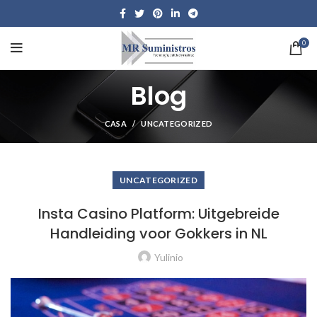
0
Blog
CASA
UNCATEGORIZED
UNCATEGORIZED
Insta Casino Platform: Uitgebreide
Handleiding voor Gokkers in NL
Yulinio