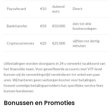
duizend
Paysafecard
€10
Direct
euro
één tot drie
Banktransfer
€50
€50.000
businessdagen
vijftien tot dertig
Cryptocurrencies
€20
€25.000
minuten
Uitbetalingen worden doorgaans in 24 u verwerkt na akkoord van
het financiële team. Voor geverifieerde accounts met VIP-level
kunnen wij de verwerkingstijd verminderen tot enkel een paar
uren. Wij hanteren geen verborgen kosten voor betalingen,
hoewel sommige betalingsproviders hun specifieke service fees
kunnen berekenen.
Bonussen en Promoties