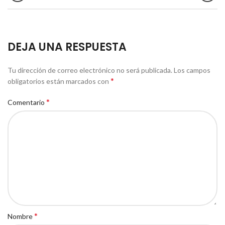
DEJA UNA RESPUESTA
Tu dirección de correo electrónico no será publicada.
Los campos
*
obligatorios están marcados con
*
Comentario
*
Nombre