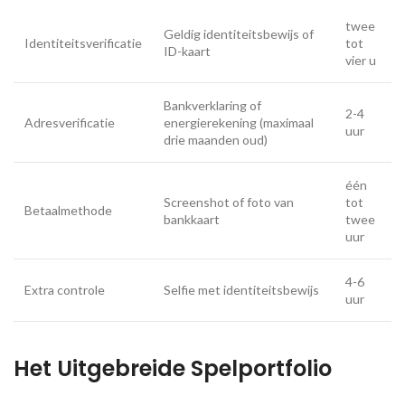
twee
Geldig identiteitsbewijs of
Identiteitsverificatie
tot
ID-kaart
vier u
Bankverklaring of
2-4
Adresverificatie
energierekening (maximaal
uur
drie maanden oud)
één
Screenshot of foto van
tot
Betaalmethode
bankkaart
twee
uur
4-6
Extra controle
Selfie met identiteitsbewijs
uur
Het Uitgebreide Spelportfolio