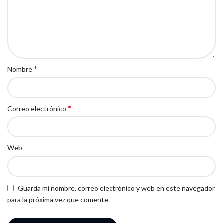
*
Nombre
*
Correo electrónico
Web
Guarda mi nombre, correo electrónico y web en este navegador
para la próxima vez que comente.