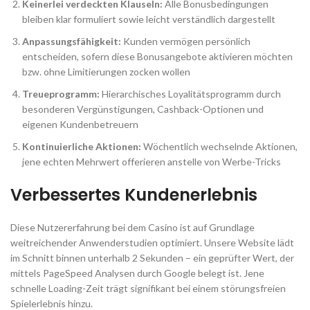
Keinerlei verdeckten Klauseln:
Alle Bonusbedingungen
bleiben klar formuliert sowie leicht verständlich dargestellt
Anpassungsfähigkeit:
Kunden vermögen persönlich
entscheiden, sofern diese Bonusangebote aktivieren möchten
bzw. ohne Limitierungen zocken wollen
Treueprogramm:
Hierarchisches Loyalitätsprogramm durch
besonderen Vergünstigungen, Cashback-Optionen und
eigenen Kundenbetreuern
Kontinuierliche Aktionen:
Wöchentlich wechselnde Aktionen,
jene echten Mehrwert offerieren anstelle von Werbe-Tricks
Verbessertes Kundenerlebnis
Diese Nutzererfahrung bei dem Casino ist auf Grundlage
weitreichender Anwenderstudien optimiert. Unsere Website lädt
im Schnitt binnen unterhalb 2 Sekunden – ein geprüfter Wert, der
mittels PageSpeed Analysen durch Google belegt ist. Jene
schnelle Loading-Zeit trägt signifikant bei einem störungsfreien
Spielerlebnis hinzu.