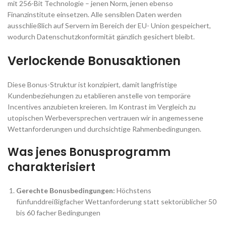
mit 256-Bit Technologie – jenen Norm, jenen ebenso
Finanzinstitute einsetzen. Alle sensiblen Daten werden
ausschließlich auf Servern im Bereich der EU- Union gespeichert,
wodurch Datenschutzkonformität gänzlich gesichert bleibt.
Verlockende Bonusaktionen
Diese Bonus-Struktur ist konzipiert, damit langfristige
Kundenbeziehungen zu etablieren anstelle von temporäre
Incentives anzubieten kreieren. Im Kontrast im Vergleich zu
utopischen Werbeversprechen vertrauen wir in angemessene
Wettanforderungen und durchsichtige Rahmenbedingungen.
Was jenes Bonusprogramm
charakterisiert
Gerechte Bonusbedingungen:
Höchstens
fünfunddreißigfacher Wettanforderung statt sektorüblicher 50
bis 60 facher Bedingungen