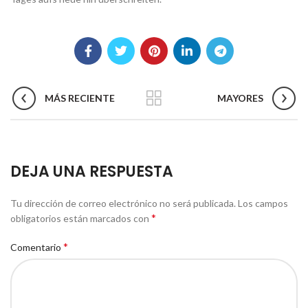
MÁS RECIENTE
MAYORES
DEJA UNA RESPUESTA
Tu dirección de correo electrónico no será publicada.
Los campos
*
obligatorios están marcados con
*
Comentario