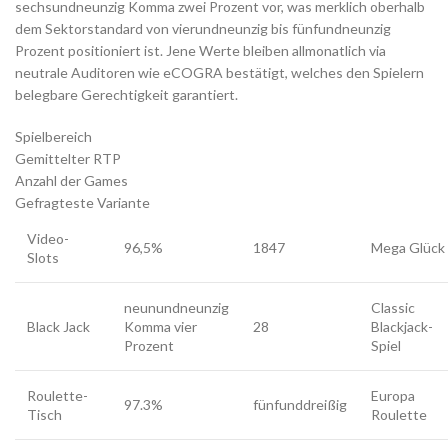
sechsundneunzig Komma zwei Prozent vor, was merklich oberhalb
dem Sektorstandard von vierundneunzig bis fünfundneunzig
Prozent positioniert ist. Jene Werte bleiben allmonatlich via
neutrale Auditoren wie eCOGRA bestätigt, welches den Spielern
belegbare Gerechtigkeit garantiert.
Spielbereich
Gemittelter RTP
Anzahl der Games
Gefragteste Variante
Video-
96,5%
1847
Mega Glück
Slots
neunundneunzig
Classic
Black Jack
Komma vier
28
Blackjack-
Prozent
Spiel
Roulette-
Europa
97.3%
fünfunddreißig
Tisch
Roulette