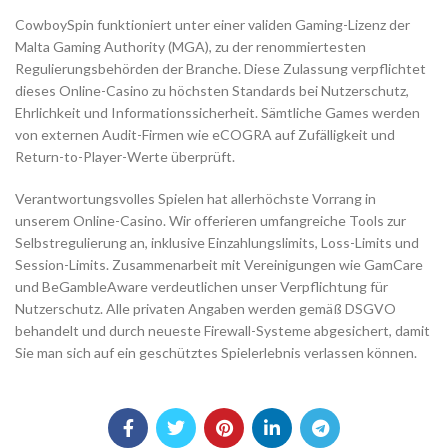
CowboySpin funktioniert unter einer validen Gaming-Lizenz der
Malta Gaming Authority (MGA), zu der renommiertesten
Regulierungsbehörden der Branche. Diese Zulassung verpflichtet
dieses Online-Casino zu höchsten Standards bei Nutzerschutz,
Ehrlichkeit und Informationssicherheit. Sämtliche Games werden
von externen Audit-Firmen wie eCOGRA auf Zufälligkeit und
Return-to-Player-Werte überprüft.
Verantwortungsvolles Spielen hat allerhöchste Vorrang in
unserem Online-Casino. Wir offerieren umfangreiche Tools zur
Selbstregulierung an, inklusive Einzahlungslimits, Loss-Limits und
Session-Limits. Zusammenarbeit mit Vereinigungen wie GamCare
und BeGambleAware verdeutlichen unser Verpflichtung für
Nutzerschutz. Alle privaten Angaben werden gemäß DSGVO
behandelt und durch neueste Firewall-Systeme abgesichert, damit
Sie man sich auf ein geschütztes Spielerlebnis verlassen können.