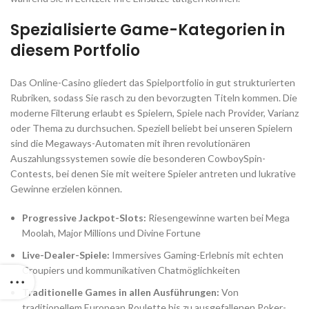
Spezialisierte Game-Kategorien in
diesem Portfolio
Das Online-Casino gliedert das Spielportfolio in gut strukturierten
Rubriken, sodass Sie rasch zu den bevorzugten Titeln kommen. Die
moderne Filterung erlaubt es Spielern, Spiele nach Provider, Varianz
oder Thema zu durchsuchen. Speziell beliebt bei unseren Spielern
sind die Megaways-Automaten mit ihren revolutionären
Auszahlungssystemen sowie die besonderen CowboySpin-
Contests, bei denen Sie mit weitere Spieler antreten und lukrative
Gewinne erzielen können.
Progressive Jackpot-Slots:
Riesengewinne warten bei Mega
Moolah, Major Millions und Divine Fortune
Live-Dealer-Spiele:
Immersives Gaming-Erlebnis mit echten
Croupiers und kommunikativen Chatmöglichkeiten
Traditionelle Games in allen Ausführungen:
Von
traditionellem European Roulette bis zu ausgefallenen Poker-