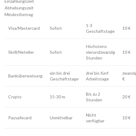
Einzahlungszeit
Abhebungszeit
Mindestbetrag
1-3
Visa/Mastercard
Sofort
10 €
Geschäftstage
Höchstens
Skrill/Neteller
Sofort
vierundzwanzig
10 €
Stunden
ein bis drei
drei bis fünf
zwanzi
Banküberweisung
Geschäftstage
Arbeitstage
€
Bis zu 2
Crypto
15-30 m
20 €
Stunden
Nicht
Paysafecard
Unmittelbar
10 €
verfügbar