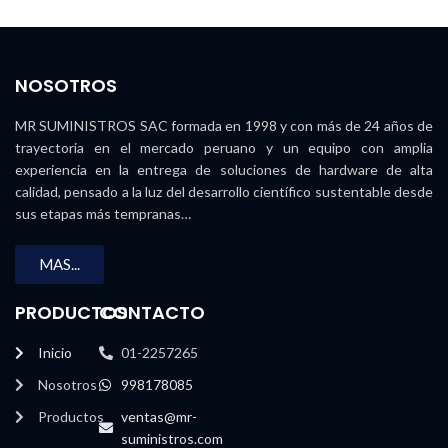
NOSOTROS
MR SUMINISTROS SAC formada en 1998 y con más de 24 años de
trayectoria en el mercado peruano y un equipo con amplia
experiencia en la entrega de soluciones de hardware de alta
calidad, pensado a la luz del desarrollo científico sustentable desde
sus etapas más tempranas…
MAS...
PRODUCTOS
CONTACTO
Inicio
01-2257265
Nosotros
998178085
Productos
ventas@mr-
suministros.com