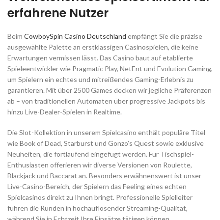
erfahrene Nutzer
Beim
CowboySpin Casino Deutschland
empfängt Sie die präzise
ausgewählte Palette an erstklassigen Casinospielen, die keine
Erwartungen vermissen lässt. Das Casino baut auf etablierte
Spieleentwickler wie Pragmatic Play, NetEnt und Evolution Gaming,
um Spielern ein echtes und mitreißendes Gaming-Erlebnis zu
garantieren. Mit über 2500 Games decken wir jegliche Präferenzen
ab – von traditionellen Automaten über progressive Jackpots bis
hinzu Live-Dealer-Spielen in Realtime.
Die Slot-Kollektion in unserem Spielcasino enthält populäre Titel
wie Book of Dead, Starburst und Gonzo’s Quest sowie exklusive
Neuheiten, die fortlaufend eingefügt werden. Für Tischspiel-
Enthusiasten offerieren wir diverse Versionen von Roulette,
Blackjack und Baccarat an. Besonders erwähnenswert ist unser
Live-Casino-Bereich, der Spielern das Feeling eines echten
Spielcasinos direkt zu Ihnen bringt. Professionelle Spielleiter
führen die Runden in hochauflösender Streaming-Qualität,
während Sie in Echtzeit Ihre Einsätze tätigen können.