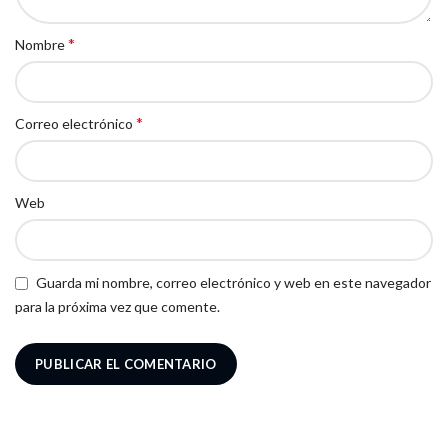
*
Nombre
*
Correo electrónico
Web
Guarda mi nombre, correo electrónico y web en este navegador
para la próxima vez que comente.