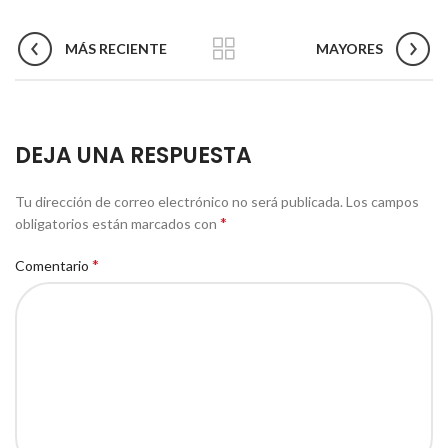
MÁS RECIENTE
MAYORES
DEJA UNA RESPUESTA
Tu dirección de correo electrónico no será publicada.
Los campos
*
obligatorios están marcados con
*
Comentario