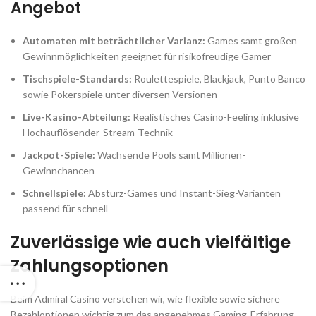
Angebot
Automaten mit beträchtlicher Varianz:
Games samt großen
Gewinnmöglichkeiten geeignet für risikofreudige Gamer
Tischspiele-Standards:
Roulettespiele, Blackjack, Punto Banco
sowie Pokerspiele unter diversen Versionen
Live-Kasino-Abteilung:
Realistisches Casino-Feeling inklusive
Hochauflösender-Stream-Technik
Jackpot-Spiele:
Wachsende Pools samt Millionen-
Gewinnchancen
Schnellspiele:
Absturz-Games und Instant-Sieg-Varianten
passend für schnell
Zuverlässige wie auch vielfältige
Zahlungsoptionen
Beim Admiral Casino verstehen wir, wie flexible sowie sichere
Bezahloptionen wichtig zum das angenehmes Gaming-Erfahrung