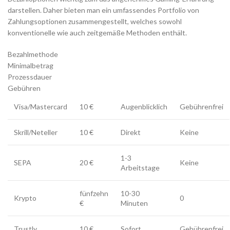
darstellen. Daher bieten man ein umfassendes Portfolio von
Zahlungsoptionen zusammengestellt, welches sowohl
konventionelle wie auch zeitgemäße Methoden enthält.
Bezahlmethode
Minimalbetrag
Prozessdauer
Gebühren
Visa/Mastercard
10 €
Augenblicklich
Gebührenfrei
Skrill/Neteller
10 €
Direkt
Keine
1-3
SEPA
20 €
Keine
Arbeitstage
fünfzehn
10-30
Krypto
0
€
Minuten
Trustly
10 €
Sofort
Gebührenfrei