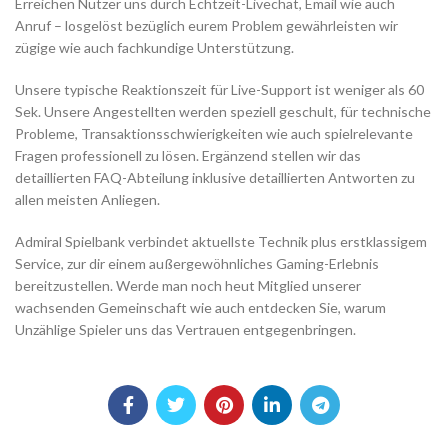
Erreichen Nutzer uns durch Echtzeit-Livechat, Email wie auch
Anruf – losgelöst bezüglich eurem Problem gewährleisten wir
zügige wie auch fachkundige Unterstützung.
Unsere typische Reaktionszeit für Live-Support ist weniger als 60
Sek. Unsere Angestellten werden speziell geschult, für technische
Probleme, Transaktionsschwierigkeiten wie auch spielrelevante
Fragen professionell zu lösen. Ergänzend stellen wir das
detaillierten FAQ-Abteilung inklusive detaillierten Antworten zu
allen meisten Anliegen.
Admiral Spielbank verbindet aktuellste Technik plus erstklassigem
Service, zur dir einem außergewöhnliches Gaming-Erlebnis
bereitzustellen. Werde man noch heut Mitglied unserer
wachsenden Gemeinschaft wie auch entdecken Sie, warum
Unzählige Spieler uns das Vertrauen entgegenbringen.