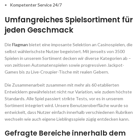
Kompetenter Service 24/7
Umfangreiches Spielsortiment für
jeden Geschmack
Die
Flagman
bietet eine imposante Selektion an Casinospielen, die
selbst wählerischste Nutzer begeistert. Mit jenseits von 3500
Spielen in unserem Sortiment decken wir diverse Kategorien ab –
von zeitlosen Automatenspielen sowie progressiven Jackpot-
Games bis zu Live-Croupier-Tische mit realen Gebern.
Die Zusammenarbeit zusammen mit mehr als 60 etablierten
Entwicklern gewährleistet nicht nur Variation, wie zudem höchste
Standards. Alle Spiel passiert strikte Tests, vor es in unserem
Sortiment integriert wird. Unsere Benutzeroberfläche wurde so
entwickelt, dass Nutzer einfach innerhalb verschiedenen Rubriken
wechseln wie auch eigene Lieblingsspiele zügig entdecken kann.
Gefragte Bereiche innerhalb dem