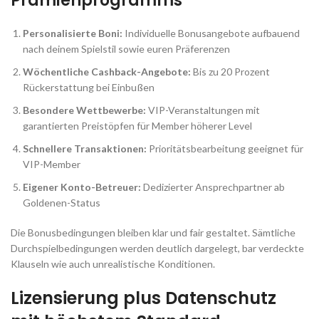
Prämienprogramms
Personalisierte Boni:
Individuelle Bonusangebote aufbauend
nach deinem Spielstil sowie euren Präferenzen
Wöchentliche Cashback-Angebote:
Bis zu 20 Prozent
Rückerstattung bei Einbußen
Besondere Wettbewerbe:
VIP-Veranstaltungen mit
garantierten Preistöpfen für Member höherer Level
Schnellere Transaktionen:
Prioritätsbearbeitung geeignet für
VIP-Member
Eigener Konto-Betreuer:
Dedizierter Ansprechpartner ab
Goldenen-Status
Die Bonusbedingungen bleiben klar und fair gestaltet. Sämtliche
Durchspielbedingungen werden deutlich dargelegt, bar verdeckte
Klauseln wie auch unrealistische Konditionen.
Lizensierung plus Datenschutz