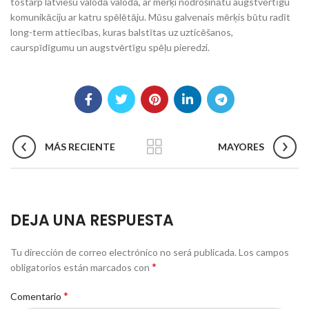
tostarp latviešu valodā valodā, ar mērķi nodrošinātu augstvērtīgu
komunikāciju ar katru spēlētāju. Mūsu galvenais mērķis būtu radīt
long-term attiecības, kuras balstītas uz uzticēšanos,
caurspīdīgumu un augstvērtīgu spēļu pieredzi.
MÁS RECIENTE
MAYORES
DEJA UNA RESPUESTA
Tu dirección de correo electrónico no será publicada.
Los campos
*
obligatorios están marcados con
*
Comentario