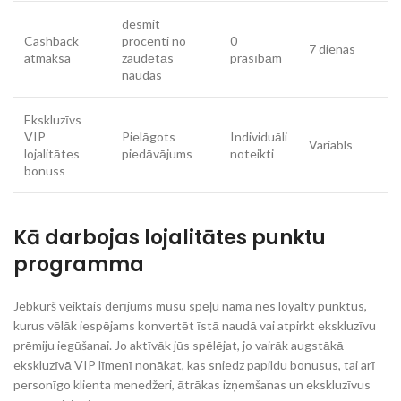
desmit
Cashback
procenti no
0
7 dienas
atmaksa
zaudētās
prasībām
naudas
Ekskluzīvs
VIP
Pielāgots
Individuāli
Variabls
lojalitātes
piedāvājums
noteikti
bonuss
Kā darbojas lojalitātes punktu
programma
Jebkurš veiktais derījums mūsu spēļu namā nes loyalty punktus,
kurus vēlāk iespējams konvertēt īstā naudā vai atpirkt ekskluzīvu
prēmiju iegūšanai. Jo aktīvāk jūs spēlējat, jo vairāk augstākā
ekskluzīvā VIP līmenī nonākat, kas sniedz papildu bonusus, tai arī
personīgo klienta menedžeri, ātrākas izņemšanas un ekskluzīvus