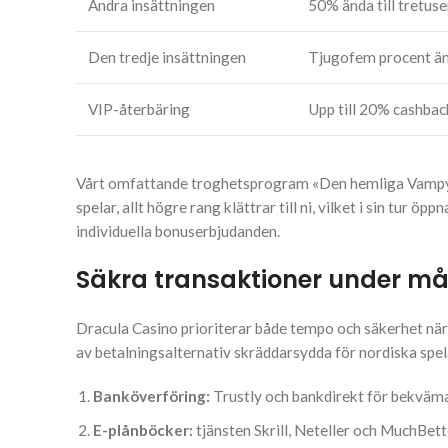
Andra insättningen
50% ända till tretuse
Den tredje insättningen
Tjugofem procent änd
VIP-återbäring
Upp till 20% cashbac
Vårt omfattande troghetsprogram «Den hemliga Vampyr
spelar, allt högre rang klättrar till ni, vilket i sin tur 
individuella bonuserbjudanden.
Säkra transaktioner under m
Dracula Casino prioriterar både tempo och säkerhet när 
av betalningsalternativ skräddarsydda för nordiska spel
Banköverföring:
Trustly och bankdirekt för bekväma 
E-plånböcker:
tjänsten Skrill, Neteller och MuchBet