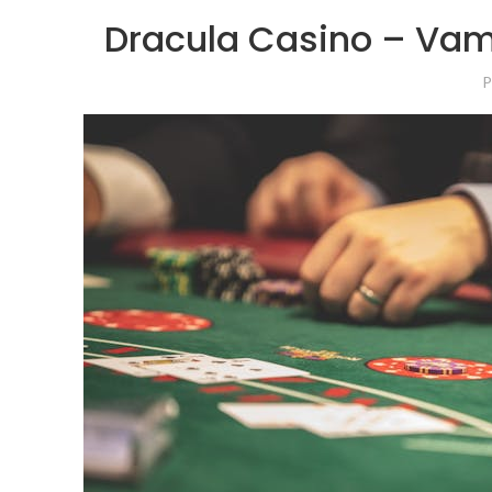
Dracula Casino – Vam
P