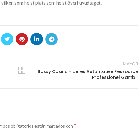
n vilken som helst plats som helst överhuvudtaget.
MAYOR
Bossy Casino – Jeres Autoritative Ressource 
Professionel Gambl
*
mpos obligatorios están marcados con