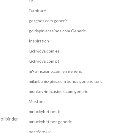
ES
Furniture
getgodz.com generic
goldspiniacasinos.com Generic
Inspiration
luckyjoya.com es
luckyjoya.com pt
m9wincasino.com en generic
milanbahis-giris.com bonus generic turk
monkeyzinocasinos.com generic
Mostbet
mrluckybet.net fr
rollbinder
mrluckybet.net generic
nesrf.org.uk