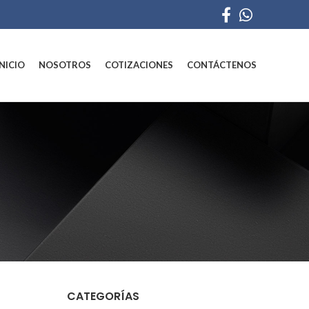
INICIO
NOSOTROS
COTIZACIONES
CONTÁCTENOS
CATEGORÍAS