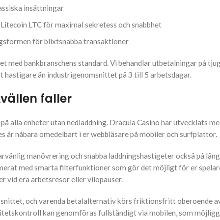
ssiska insättningar
 Litecoin LTC för maximal sekretess och snabbhet
sformen för blixtsnabba transaktioner
het med bankbranschens standard. Vi behandlar utbetalningar på tju
hastigare än industrigenomsnittet på 3 till 5 arbetsdagar.
vällen faller
 på alla enheter utan nedladdning. Dracula Casino har utvecklats 
s är nåbara omedelbart i er webbläsare på mobiler och surfplattor.
darvänlig manövrering och snabba laddningshastigeter också på lå
erat med smarta filterfunktioner som gör det möjligt för er spelar
r vid era arbetsresor eller vilopauser.
snittet, och varenda betalalternativ körs friktionsfritt oberoende a
itetskontroll kan genomföras fullständigt via mobilen, som möjliggö