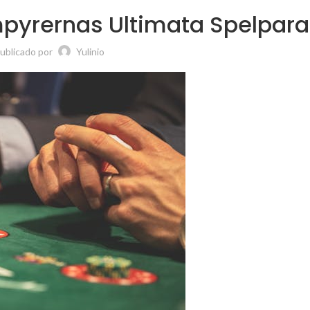
pyrernas Ultimata Spelpara
ublicado por
Yulinio