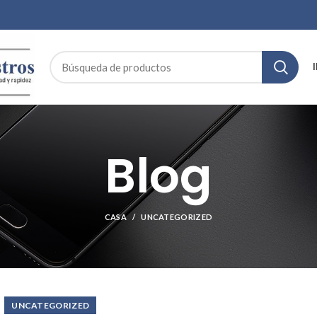
Blog
CASA
UNCATEGORIZED
UNCATEGORIZED