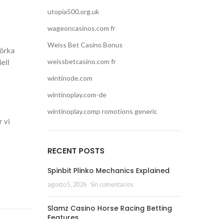
utopia500.org.uk
wageoncasinos.com fr
Weiss Bet Casino Bonus
mörka
weissbetcasino.com fr
ell
wintinode.com
wintinoplay.com-de
wintinoplay.comp romotions generic
r vi
RECENT POSTS
Spinbit Plinko Mechanics Explained
agosto 5, 2026
Sin comentarios
Slamz Casino Horse Racing Betting
Features