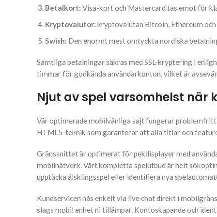
Betalkort:
Visa-kort och Mastercard tas emot för kla
Kryptovalutor:
kryptovalutan Bitcoin, Ethereum och
Swish:
Den enormt mest omtyckta nordiska betalning
Samtliga betalningar säkras med SSL-kryptering i enlig
timmar för godkända användarkonton, vilket är avsevärt 
Njut av spel varsomhelst när k
Vår optimerade mobilvänliga sajt fungerar problemfritt
HTML5-teknik som garanterar att alla titlar och feature
Gränssnittet är optimerat för pekdisplayer med använ
mobilnätverk. Vårt kompletta spelutbud är helt sökoptim
upptäcka älsklingsspel eller identifiera nya spelautomate
Kundservicen nås enkelt via live chat direkt i mobilgräns
slags mobil enhet ni tillämpar. Kontoskapande och ident