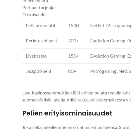
Pelien määrä
Parhaat tarjoajat
Erikoisuudet
Peliautomaatit
1500+
NetEnt, Microgaming
Perinteiset pelit
200+
Evolution Gaming, P
Livekasino
150+
Evolution Gaming, E
Jackpot-pelit
80+
Microgaming, NetEn
Live-kasinossamme käyttäjät voivat pelata reaaliaikaisii
suomenkielisiä jakajia, mikä tekee pelikokemuksesta vi
Pelien erityisominaisuudet
Jokaisella peleillemme on omat uniikit piirteensä. Slotit