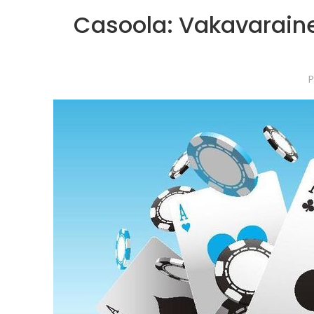
Casoola: Vakavaraine
P