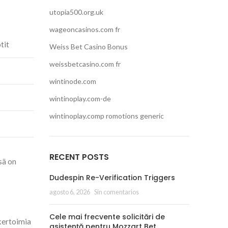
utopia500.org.uk
wageoncasinos.com fr
tit
Weiss Bet Casino Bonus
weissbetcasino.com fr
wintinode.com
wintinoplay.com-de
wintinoplay.comp romotions generic
RECENT POSTS
sä on
Dudespin Re-Verification Triggers
agosto 6, 2026
Sin comentarios
Cele mai frecvente solicitări de
 kertoimia
asistență pentru Mozzart Bet