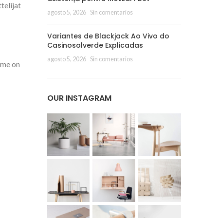
telijat
agosto 5, 2026
Sin comentarios
Variantes de Blackjack Ao Vivo do
Casinosolverde Explicadas
agosto 5, 2026
Sin comentarios
mme on
OUR INSTAGRAM