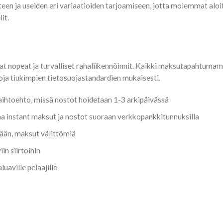
en ja useiden eri variaatioiden tarjoamiseen, jotta molemmat aloit
it.
vat nopeat ja turvalliset rahaliikennöinnit. Kaikki maksutapahtuma
toja tiukimpien tietosuojastandardien mukaisesti.
vaihtoehto, missä nostot hoidetaan 1-3 arkipäivässä
aa instant maksut ja nostot suoraan verkkopankkitunnuksilla
tään, maksut välittömiä
in siirtoihin
aville pelaajille