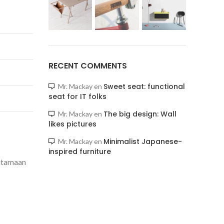
RECENT COMMENTS
Sweet seat: functional
Mr. Mackay
en
seat for IT folks
The big design: Wall
Mr. Mackay
en
likes pictures
Minimalist Japanese-
Mr. Mackay
en
inspired furniture
antamaan