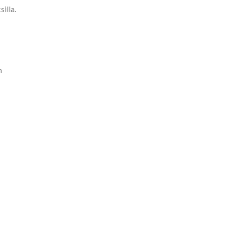
illa.
n