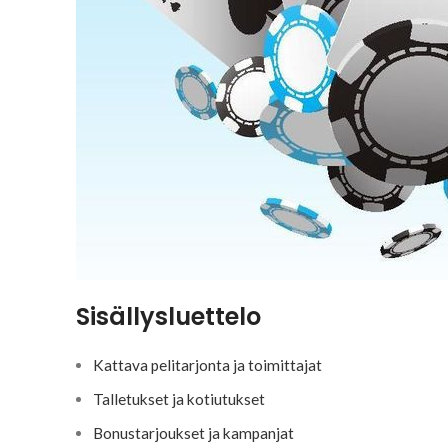
Sisällysluettelo
Kattava pelitarjonta ja toimittajat
Talletukset ja kotiutukset
Bonustarjoukset ja kampanjat