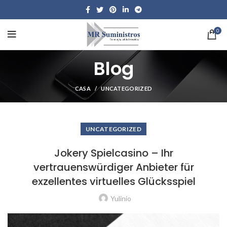
0
Blog
CASA
UNCATEGORIZED
UNCATEGORIZED
Jokery Spielcasino – Ihr
vertrauenswürdiger Anbieter für
exzellentes virtuelles Glücksspiel
Yulinio