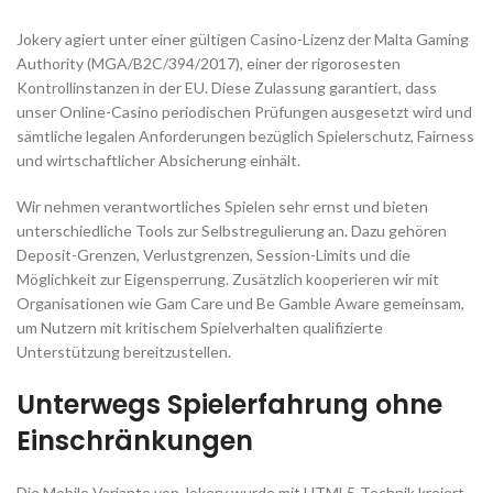
Jokery agiert unter einer gültigen Casino-Lizenz der Malta Gaming
Authority (MGA/B2C/394/2017), einer der rigorosesten
Kontrollinstanzen in der EU. Diese Zulassung garantiert, dass
unser Online-Casino periodischen Prüfungen ausgesetzt wird und
sämtliche legalen Anforderungen bezüglich Spielerschutz, Fairness
und wirtschaftlicher Absicherung einhält.
Wir nehmen verantwortliches Spielen sehr ernst und bieten
unterschiedliche Tools zur Selbstregulierung an. Dazu gehören
Deposit-Grenzen, Verlustgrenzen, Session-Limits und die
Möglichkeit zur Eigensperrung. Zusätzlich kooperieren wir mit
Organisationen wie Gam Care und Be Gamble Aware gemeinsam,
um Nutzern mit kritischem Spielverhalten qualifizierte
Unterstützung bereitzustellen.
Unterwegs Spielerfahrung ohne
Einschränkungen
Die Mobile Variante von Jokery wurde mit HTML5-Technik kreiert