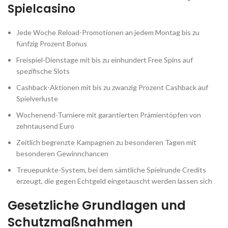
Spielcasino
Jede Woche Reload-Promotionen an jedem Montag bis zu
fünfzig Prozent Bonus
Freispiel-Dienstage mit bis zu einhundert Free Spins auf
spezifische Slots
Cashback-Aktionen mit bis zu zwanzig Prozent Cashback auf
Spielverluste
Wochenend-Turniere mit garantierten Prämientöpfen von
zehntausend Euro
Zeitlich begrenzte Kampagnen zu besonderen Tagen mit
besonderen Gewinnchancen
Treuepunkte-System, bei dem sämtliche Spielrunde Credits
erzeugt, die gegen Echtgeld eingetauscht werden lassen sich
Gesetzliche Grundlagen und
Schutzmaßnahmen