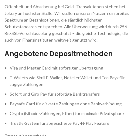
Offenheit und Absicherung bei Geld- Transaktionen stehen bei
Jokery an höchster Stelle. Wir stellen unseren Nutzern ein breites
Spektrum an Bezahloptionen, die sämtlich höchsten
Schutzstandards entsprechen. Alle Überweisung wird durch 256-
Bit-SSL-Verschlüsselung geschützt – die gleiche Technologie, die
auch von Finanzinstituten weltweit genutzt wird.
Angebotene Depositmethoden
Visa und Master Card mit sofortiger Übertragung
E-Wallets wie Skrill E-Wallet, Neteller Wallet und Eco Payz für
zügige Zahlungen
Sofort und Giro Pay für sofortige Banktransfers
Paysafe Card für diskrete Zahlungen ohne Bankverbindung
Crypto (Bitcoin-Zahlungen, Ether) für maximale Privatsphäre
Trustly-System für abgesicherte Pay-N-Play Feature
Transaktionsmethode