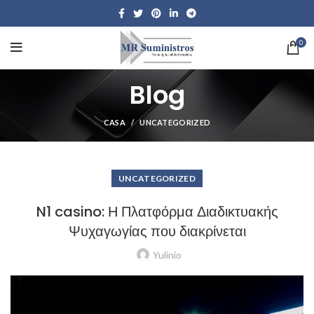
0
Blog
CASA
UNCATEGORIZED
UNCATEGORIZED
N1 casino: Η Πλατφόρμα Διαδικτυακής
Ψυχαγωγίας που διακρίνεται
Yulinio