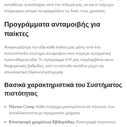
καταθέσεις ή αναλήψεις από την πλευρά μας, αν και οι πάροχοι
πληρωμών μπορεί να εφαρμόζουν τις δικές τους χρεώσεις.
Προγράμματα ανταμοιβής για
παίκτες
Αναγνωρίζουμε την αξία κάθε παίκτη μας μέσω από ένα
πολυεπίπεδο σύστημα ανταμοιβών που παρέχει πραγματική
προστιθέμενη αξία. Το πρόγραμμα VIP μας περιλαμβάνει οκτώ
διαφορετικές βαθμίδες, από το επίπεδο εισόδου μέχρι την
αποκλειστική Diamond κατηγορία.
Βασικά χαρακτηριστικά του Συστήματος
πιστότητας
Πόντοι Comp:
Κάθε στοίχημα μετατρέπεται σε πόντους που
ανταλλάσσονται με πραγματικά χρήματα
Επιστροφή χρημάτων Εβδομάδας:
Επιστροφή ποσοστού