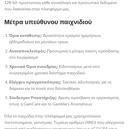
128-bit προστατεύει κάθε συναλλαγή και προσωπικό δεδομένο
που διακινείται στην πλατφόρμα μας.
Μέτρα υπεύθυνου παιχνιδιού
Όρια κατάθεσης:
Δυνατότητα ορισμού ημερήσιων,
εβδομαδιαίων και μηνιαίων ορίων
Αυτοαποκλεισμός:
Προσωρινή ή μόνιμη παύση πρόσβασης
στο λογαριασμό
Χρονικά Όρια συνεδρίας:
Ειδοποιήσεις μετά από
συγκεκριμένο χρονικό διάστημα παιχνιδιού
Ελέγχου πραγματικότητας:
Τακτικές ειδοποιήσεις για τη
διάρκεια και τα ποσά που δαπανήθηκαν
Σύνδεσμοι Υποστήριξης:
Άμεση πρόσβαση σε οργανισμούς
όπως η GamCare και το Gamblers Anonymous
Όλα τα παιχνίδια στην πλατφόρμα μας χρησιμοποιούν
πιστοποιημένες γεννήτριες Τυχαίων αριθμών (RNG) που ελέγχονται
τακτικά από ανεξάρτητους οργανισμούς όπως η eCOGRA και η