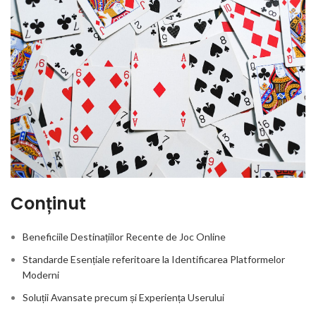
Conținut
Beneficiile Destinațiilor Recente de Joc Online
Standarde Esențiale referitoare la Identificarea Platformelor
Moderni
Soluții Avansate precum și Experiența Userului