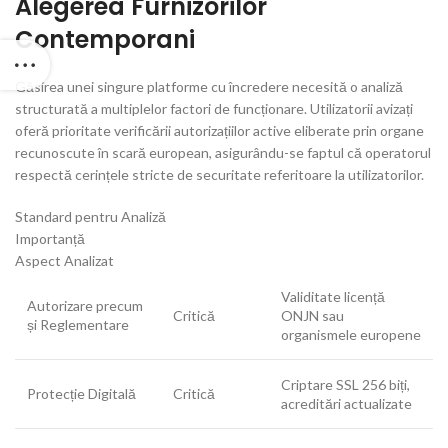
Alegerea Furnizorilor
Contemporani
Găsirea unei singure platforme cu încredere necesită o analiză
structurată a multiplelor factori de funcționare. Utilizatorii avizați
oferă prioritate verificării autorizațiilor active eliberate prin organe
recunoscute în scară european, asigurându-se faptul că operatorul
respectă cerințele stricte de securitate referitoare la utilizatorilor.
Standard pentru Analiză
Importanță
Aspect Analizat
Validitate licență
Autorizare precum
Critică
ONJN sau
și Reglementare
organismele europene
Criptare SSL 256 biți,
Protecție Digitală
Critică
acreditări actualizate