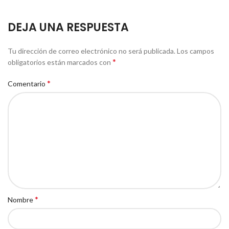
DEJA UNA RESPUESTA
Tu dirección de correo electrónico no será publicada.
Los campos
*
obligatorios están marcados con
*
Comentario
*
Nombre