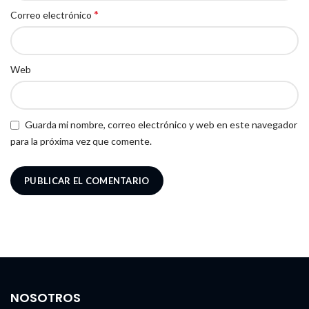
*
Correo electrónico
Web
Guarda mi nombre, correo electrónico y web en este navegador
para la próxima vez que comente.
NOSOTROS