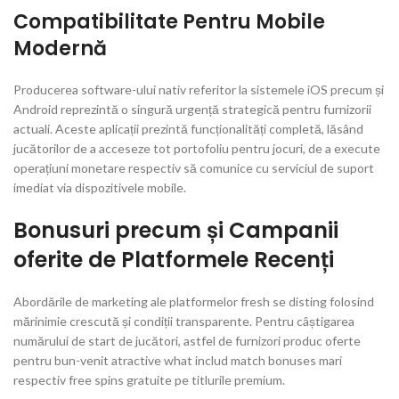
Compatibilitate Pentru Mobile
Modernă
Producerea software-ului nativ referitor la sistemele iOS precum și
Android reprezintă o singură urgență strategică pentru furnizorii
actuali. Aceste aplicații prezintă funcționalități completă, lăsând
jucătorilor de a acceseze tot portofoliu pentru jocuri, de a execute
operațiuni monetare respectiv să comunice cu serviciul de suport
imediat via dispozitivele mobile.
Bonusuri precum și Campanii
oferite de Platformele Recenți
Abordările de marketing ale platformelor fresh se disting folosind
mărinimie crescută și condiții transparente. Pentru câștigarea
numărului de start de jucători, astfel de furnizori produc oferte
pentru bun-venit atractive what includ match bonuses mari
respectiv free spins gratuite pe titlurile premium.