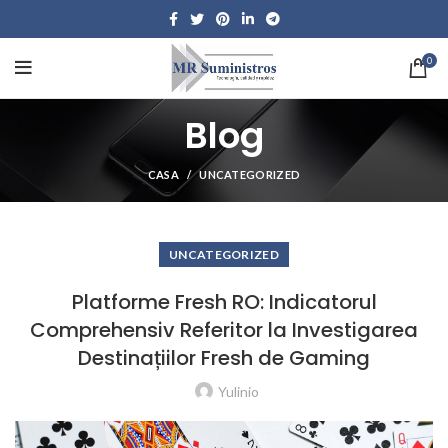
0
Blog
CASA
UNCATEGORIZED
UNCATEGORIZED
Platforme Fresh RO: Indicatorul
Comprehensiv Referitor la Investigarea
Destinațiilor Fresh de Gaming
Yulinio