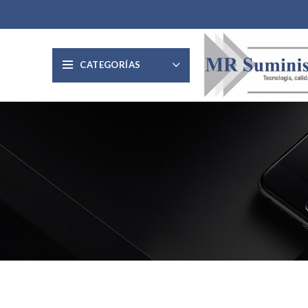
CATEGORÍAS