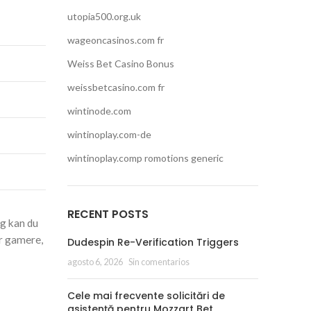
utopia500.org.uk
wageoncasinos.com fr
Weiss Bet Casino Bonus
weissbetcasino.com fr
wintinode.com
wintinoplay.com-de
wintinoplay.comp romotions generic
RECENT POSTS
ng kan du
or gamere,
Dudespin Re-Verification Triggers
agosto 6, 2026
Sin comentarios
Cele mai frecvente solicitări de
asistență pentru Mozzart Bet