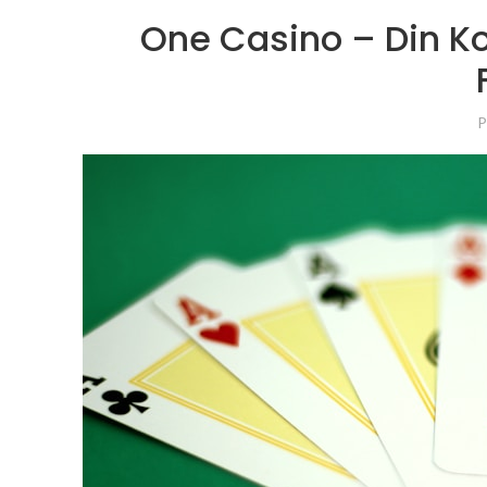
One Casino – Din Kom
P