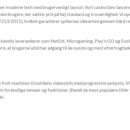
ener moderne tech med brugervenligt layout. Vort casino blev lancer
nske brugere, der sætter pris på høj standard og troværdighed. Vi op
213/2011), hvilket garanterer spillernes sikkerhed gennem hård r
ra kendte leverandører som NetEnt, Microgaming, Play’n GO og Evol
e, at brugerne altid har adgang til de nyeste og mest eftertragtede
 fruit machines til nutidens videoslots med progressive jackpots. Vi
m forskellige temaer og funktioner. Blandt de mest populære titler 
h.