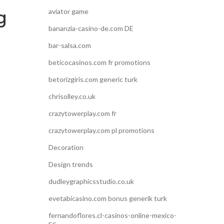
g
aviator game
bananzia-casino-de.com DE
bar-salsa.com
beticocasinos.com fr promotions
betorizgiris.com generic turk
chrisolley.co.uk
crazytowerplay.com fr
crazytowerplay.com pl promotions
Decoration
Design trends
dudleygraphicsstudio.co.uk
evetabicasino.com bonus generik turk
fernandoflores.cl-casinos-online-mexico-