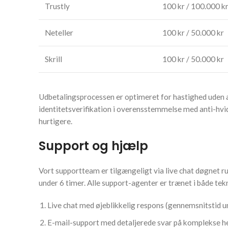
Trustly
100 kr / 100.000 k
Neteller
100 kr / 50.000 kr
Skrill
100 kr / 50.000 kr
Udbetalingsprocessen er optimeret for hastighed uden 
identitetsverifikation i overensstemmelse med anti-hv
hurtigere.
Support og hjælp
Vort supportteam er tilgængeligt via live chat døgnet ru
under 6 timer. Alle support-agenter er trænet i både tek
Live chat med øjeblikkelig respons (gennemsnitstid u
E-mail-support med detaljerede svar på komplekse h