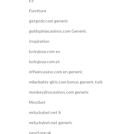
ES
Furniture
getgodz.com generic
goldspiniacasinos.com Generic
Inspiration
luckyjoya.com es
luckyjoya.com pt
m9wincasino.com en generic
milanbahis-giris.com bonus generic turk
monkeyzinocasinos.com generic
Mostbet
mrluckybet.net fr
mrluckybet.net generic
nesrf.org.uk