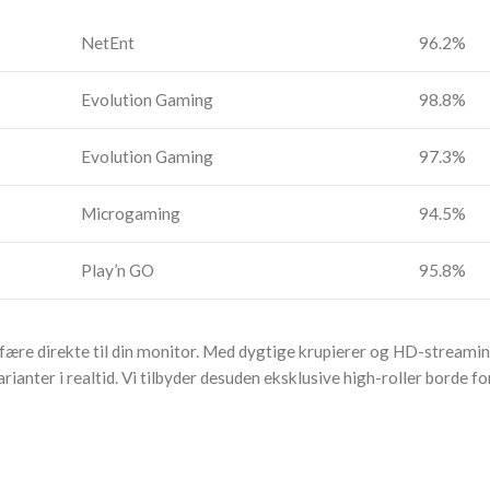
NetEnt
96.2%
Evolution Gaming
98.8%
Evolution Gaming
97.3%
Microgaming
94.5%
Play’n GO
95.8%
fære direkte til din monitor. Med dygtige krupierer og HD-streami
rianter i realtid. Vi tilbyder desuden eksklusive high-roller borde f