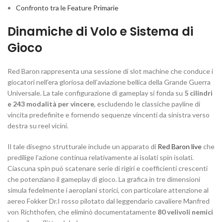
Confronto tra le Feature Primarie
Dinamiche di Volo e Sistema di
Gioco
Red Baron rappresenta una sessione di slot machine che conduce i
giocatori nell’era gloriosa dell’aviazione bellica della Grande Guerra
Universale. La tale configurazione di gameplay si fonda su
5 cilindri
e 243 modalità per vincere
, escludendo le classiche payline di
vincita predefinite e fornendo sequenze vincenti da sinistra verso
destra su reel vicini.
Il tale disegno strutturale include un apparato di
Red Baron live
che
predilige l’azione continua relativamente ai isolati spin isolati.
Ciascuna spin può scatenare serie di rigiri e coefficienti crescenti
che potenziano il gameplay di gioco. La grafica in tre dimensioni
simula fedelmente i aeroplani storici, con particolare attenzione al
aereo Fokker Dr.I rosso pilotato dal leggendario cavaliere Manfred
von Richthofen, che eliminò documentatamente
80 velivoli nemici