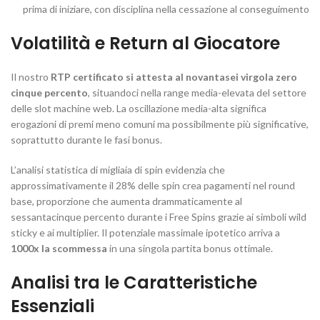
prima di iniziare, con disciplina nella cessazione al conseguimento
Volatilità e Return al Giocatore
Il nostro
RTP certificato si attesta al novantasei virgola zero
cinque percento
, situandoci nella range media-elevata del settore
delle slot machine web. La oscillazione media-alta significa
erogazioni di premi meno comuni ma possibilmente più significative,
soprattutto durante le fasi bonus.
L’analisi statistica di migliaia di spin evidenzia che
approssimativamente il 28% delle spin crea pagamenti nel round
base, proporzione che aumenta drammaticamente al
sessantacinque percento durante i Free Spins grazie ai simboli wild
sticky e ai multiplier. Il potenziale massimale ipotetico arriva a
1000x la scommessa
in una singola partita bonus ottimale.
Analisi tra le Caratteristiche
Essenziali