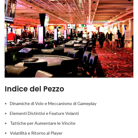
Indice del Pezzo
Dinamiche di Volo e Meccanismo di Gameplay
Elementi Distintivi e Feature Volanti
Tattiche per Aumentare le Vincite
Volatilità e Ritorno al Player