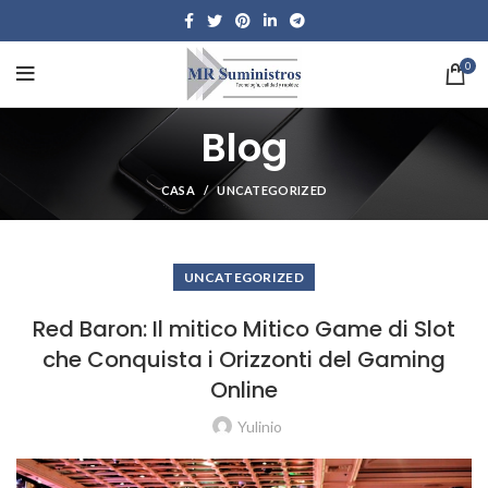
0
Blog
CASA
UNCATEGORIZED
UNCATEGORIZED
Red Baron: Il mitico Mitico Game di Slot
che Conquista i Orizzonti del Gaming
Online
Yulinio