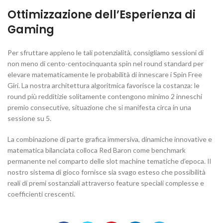
Ottimizzazione dell’Esperienza di
Gaming
Per sfruttare appieno le tali potenzialità, consigliamo sessioni di
non meno di cento-centocinquanta spin nel round standard per
elevare matematicamente le probabilità di innescare i Spin Free
Giri. La nostra architettura algoritmica favorisce la costanza: le
round più redditizie solitamente contengono minimo 2 inneschi
premio consecutive, situazione che si manifesta circa in una
sessione su 5.
La combinazione di parte grafica immersiva, dinamiche innovative e
matematica bilanciata colloca Red Baron come benchmark
permanente nel comparto delle slot machine tematiche d’epoca. Il
nostro sistema di gioco fornisce sia svago esteso che possibilità
reali di premi sostanziali attraverso feature speciali complesse e
coefficienti crescenti.