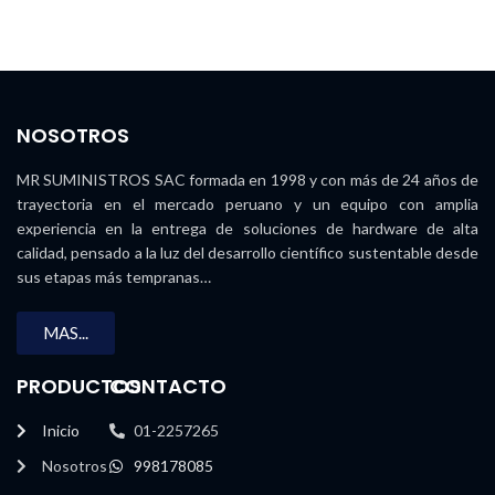
NOSOTROS
MR SUMINISTROS SAC formada en 1998 y con más de 24 años de
trayectoria en el mercado peruano y un equipo con amplia
experiencia en la entrega de soluciones de hardware de alta
calidad, pensado a la luz del desarrollo científico sustentable desde
sus etapas más tempranas…
MAS...
PRODUCTOS
CONTACTO
Inicio
01-2257265
Nosotros
998178085