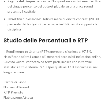
Regola del cinque percento:
Non puntare assolutamente oltre
del cinque percento del budget globale su una unica round
protegge il capitale
Obiettivi di Sessione:
Definire mete di vincita concreti (20-30
percento del budget di partenza) e limiti di perdita supporta la
disciplina
Studio delle Percentuali e RTP
Il Rendimento to Utente (RTP) approvato si colloca al 97,3%,
classificandoci tra i games più generosi accessibili nei casino online.
Questo valore, verificato da terze parti, implica che in termini
statistici il titolo ritorna €97.30 per qualsiasi €100 scommessi nel
lungo termine.
Partita di Gioco
Numero di Round
RTP Previsto
Fluttuazione Attesa