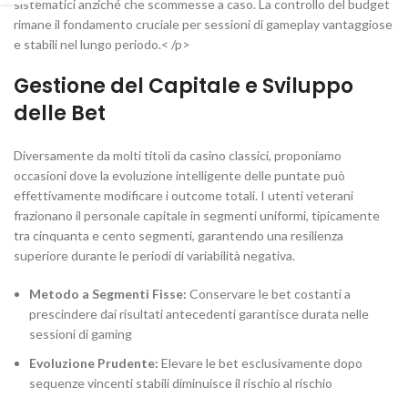
sistematici anziché che scommesse a caso. La controllo del budget
rimane il fondamento cruciale per sessioni di gameplay vantaggiose
e stabili nel lungo periodo.< /p>
Gestione del Capitale e Sviluppo
delle Bet
Diversamente da molti titoli da casino classici, proponiamo
occasioni dove la evoluzione intelligente delle puntate può
effettivamente modificare i outcome totali. I utenti veterani
frazionano il personale capitale in segmenti uniformi, tipicamente
tra cinquanta e cento segmenti, garantendo una resilienza
superiore durante le periodi di variabilità negativa.
Metodo a Segmenti Fisse:
Conservare le bet costanti a
prescindere dai risultati antecedenti garantisce durata nelle
sessioni di gaming
Evoluzione Prudente:
Elevare le bet esclusivamente dopo
sequenze vincenti stabili diminuisce il rischio al rischio