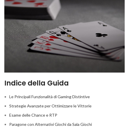
Indice della Guida
Le Principali Funzionalità di Gaming Distintive
Strategie Avanzate per Ottimizzare le Vittorie
Esame delle Chance e RTP
Paragone con Alternativi Giochi da Sala Giochi