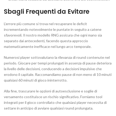
Sbagli Frequenti da Evitare
L’errore più comune si trova nel recuperare le deficit
incrementando notevolmente le puntate in seguito a catene
sfavorevoli. Il nostro modello RNG assicura che ogni mano sia
separato dai antecedenti, facendo questa approccio
matematicamente inefficace nel lungo arco temporale.
Numerosi player sottovalutano la rilevanza di round contenute nel
periodo. Giocare per tempi prolungati in assenza di pause deteriora
la livello delle decisioni, conducendo a decisioni impulsive che
erodono il capitale. Raccomandiamo pause di non meno di 10 minuti
qualsiasi 60 minuti di gioco ininterrotto.
Alla fine, trascurare le opzioni di autoesclusione e soglie di
versamento costituisce un rischio significativo. Forniamo tool
integrati per il gioco controllato che qualsiasi player necessita di
settare in anticipo di avviare qualsiasi round prolungata.