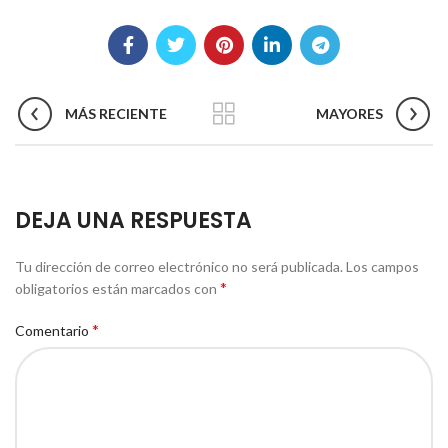
MÁS RECIENTE
MAYORES
DEJA UNA RESPUESTA
Tu dirección de correo electrónico no será publicada.
Los campos
*
obligatorios están marcados con
*
Comentario