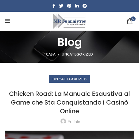
0
Blog
CASA
UNCATEGORIZED
UNCATEGORIZED
Chicken Road: La Manuale Esaustiva al
Game che Sta Conquistando i Casinò
Online
Yulinio