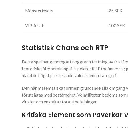
Mönsterinsats
25 SEK
VIP-insats
100 SEK
Statistisk Chans och RTP
Detta spel har genomgått noggrann testning av friståen
teoretiska återbetalning till spelare (RTP) befinner sig
bland de högst presterande valen i denna kategori.
Den här matematiska formeln grundande alla omgång vil
förutsägas med bestämdhet. Volatiliteten bedöms som 
vinster och enstaka stora utbetalningar.
Kritiska Element som Påverkar V