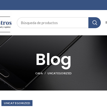
Blog
CASA
UNCATEGORIZED
UNCATEGORIZED