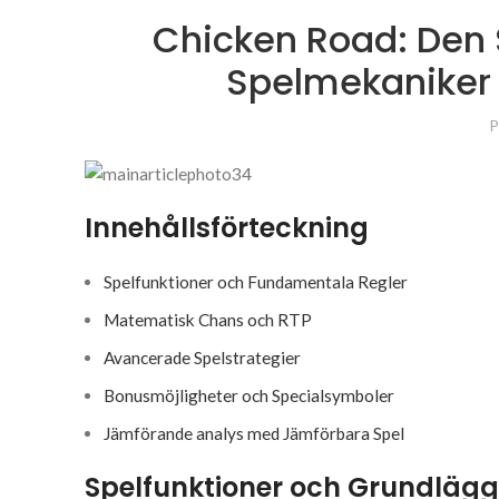
Chicken Road: Den S
Spelmekaniker 
P
Innehållsförteckning
Spelfunktioner och Fundamentala Regler
Matematisk Chans och RTP
Avancerade Spelstrategier
Bonusmöjligheter och Specialsymboler
Jämförande analys med Jämförbara Spel
Spelfunktioner och Grundläg