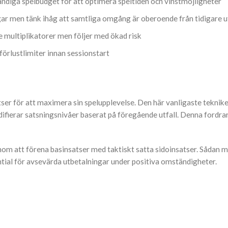
ständiga spelbudget för att optimera speltiden och vinstmöjligheter
 men tänk ihåg att samtliga omgång är oberoende från tidigare ut
e multiplikatorer men följer med ökad risk
förlustlimiter innan sessionstart
er för att maximera sin spelupplevelse. Den här vanligaste teknike
difierar satsningsnivåer baserat på föregående utfall. Denna fordra
nom att förena basinsatser med taktiskt satta sidoinsatser. Sådan 
tial för avsevärda utbetalningar under positiva omständigheter.