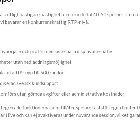
 väsentligt hastigare hastighet med i medeltal 40-50 spel per timma.
 vi bevarar en konkurrenskraftig RTP-nivå.
 nybörjare och proffs med justerbara displayalternativ
enheter utan nedladdningsmöjlighet
a utfall för upp till 500 rundor
edikerad svensk kundsupport
nomförs utan gömda avgifter eller administrativa kostnader
egrerade funktionerna som tillåter spelare fastställ egna limiter f
r i live och kan ej avaktiveras under nuvarande session, vilket gara