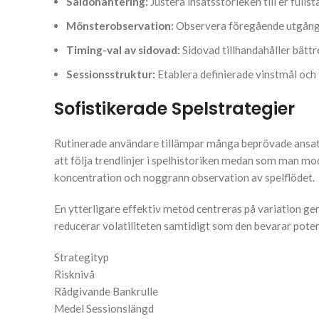
Saldohantering:
Justera insatsstorleken till er full
Mönsterobservation:
Observera föregående utgångar
Timing-val av sidovad:
Sidovad tillhandahåller bättr
Sessionsstruktur:
Etablera definierade vinstmål och 
Sofistikerade Spelstrategier
Rutinerade användare tillämpar många beprövade ansats
att följa trendlinjer i spelhistoriken medan som man mo
koncentration och noggrann observation av spelflödet.
En ytterligare effektiv metod centreras på variation ge
reducerar volatiliteten samtidigt som den bevarar poten
Strategityp
Risknivå
Rådgivande Bankrulle
Medel Sessionslängd