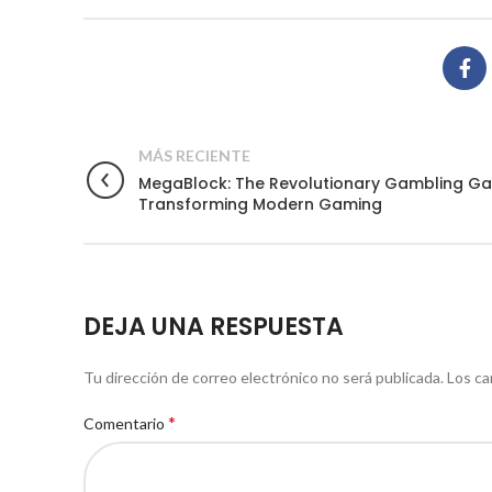
MÁS RECIENTE
MegaBlock: The Revolutionary Gambling G
Transforming Modern Gaming
DEJA UNA RESPUESTA
Tu dirección de correo electrónico no será publicada.
Los ca
*
Comentario