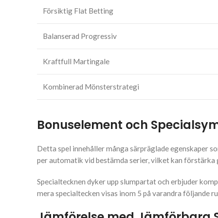
Försiktig Flat Betting
Balanserad Progressiv
Kraftfull Martingale
Kombinerad Mönsterstrategi
Bonuselement och Specialsym
Detta spel innehåller många särpräglade egenskaper som
per automatik vid bestämda serier, vilket kan förstärka ge
Specialtecknen dyker upp slumpartat och erbjuder komplet
mera specialtecken visas inom 5 på varandra följande r
Jämförelse med Jämförbara 