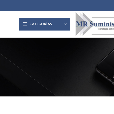
CATEGORÍAS