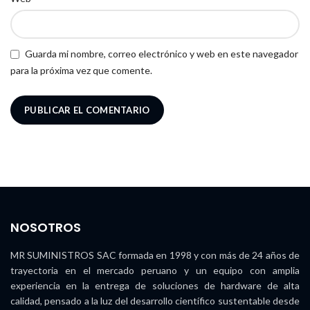
Guarda mi nombre, correo electrónico y web en este navegador
para la próxima vez que comente.
NOSOTROS
MR SUMINISTROS SAC formada en 1998 y con más de 24 años de
trayectoria en el mercado peruano y un equipo con amplia
experiencia en la entrega de soluciones de hardware de alta
calidad, pensado a la luz del desarrollo científico sustentable desde