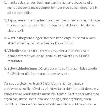
Innskuddsgrenser:
Sett opp daglige her, ukesbaserte eller
månedsbaserte maksbeløper for hvor mye du kan deponere inn
på din konto din.
Tapsgrenser:
Definer her hvor mye mye du her er villig til å tape
her over en bestemt tidsperioden før plattformen blokkerer
videre spill.
Økttidsbegrensninger:
Bestem hvor lenge du her vil å være
aktiv før man automatisk her blir logget ut ut.
Virkelighetskontroller:
Motta varsler under økter som
demonstrerer hvor lenge lenge du har vært aktiv og dine
resultater.
Selvekskluderingen:
Få en pause fra spilling her i tidsperioder
fra 24 timer nå til permanent utestengelse.
Vår supportteam er trent i å gjenkjenne her tegn på på
problematisk spilleatferd og vil aktivt ta direkte kontakt dersom vi
oppdager bekymringsfulle mønstre. Teamet vårt jobber også med
organisasjonene som GamCare her og hjelpeorganisasjonen
Gambling Therapy for å levere kvalifisert bistand til de som som