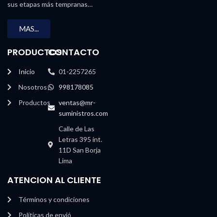
sus etapas más tempranas…
MAS...
PRODUCTOS
CONTACTO
Inicio
01-2257265
Nosotros
998178085
Productos
ventas@mr-
suministros.com
Calle de Las
Letras 395 int.
11D San Borja
Lima
ATENCION AL CLIENTE
Términos y condiciones
Políticas de envió