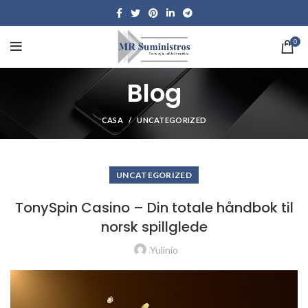
0
Blog
CASA
UNCATEGORIZED
UNCATEGORIZED
TonySpin Casino – Din totale håndbok til
norsk spillglede
Yulinio