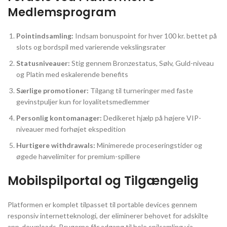
Medlemsprogram
Pointindsamling:
Indsam bonuspoint for hver 100 kr. bettet på
slots og bordspil med varierende vekslingsrater
Statusniveauer:
Stig gennem Bronzestatus, Sølv, Guld-niveau
og Platin med eskalerende benefits
Særlige promotioner:
Tilgang til turneringer med faste
gevinstpuljer kun for loyalitetsmedlemmer
Personlig kontomanager:
Dedikeret hjælp på højere VIP-
niveauer med forhøjet ekspedition
Hurtigere withdrawals:
Minimerede proceseringstider og
øgede hævelimiter for premium-spillere
Mobilspilportal og Tilgængelig
Platformen er komplet tilpasset til portable devices gennem
responsiv internetteknologi, der eliminerer behovet for adskilte
app-downloads. Brugerne får adgang til hele spilsamling via