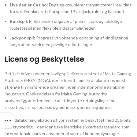
Live dealer Casino:
Dygtige croupierer transmitterer i real-time
fra studier placeret i Europa med Blackjack, rulet og baccarat
Bordspil:
Elektroniske udgaver af poker, craps og adskillige
roulettespil med fleksible indsatsmuligheder
Jackpot spil:
Progressivt voksende ophobning af vindinger på
langs af netværk med jævnlige udbetalinger
Licens og Beskyttelse
Betit.dk drives under en lovlig spillelicens udstedt af Malta Gaming
Authority (MGA) (MGA), der er kendt som én af planetens mest
strenge tilsynsførende organer inden indenfor online gambling-
industrien. Godkendelsen fra Malta Gaming Authority
nødvendiggør efterlevelse af stringente retningslinjer for
sikkerhed, fair spilpraksis og monetær gennemsigtighed.
Hele datakommunikation på vor system er beskyttet med 256-bits
SSL-kryptering – den identiske identiske sikkerhedsstandard som
internationale banker anvender til værn af kundeoplysninger.