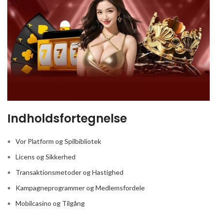
Indholdsfortegnelse
Vor Platform og Spilbibliotek
Licens og Sikkerhed
Transaktionsmetoder og Hastighed
Kampagneprogrammer og Medlemsfordele
Mobilcasino og Tilgång