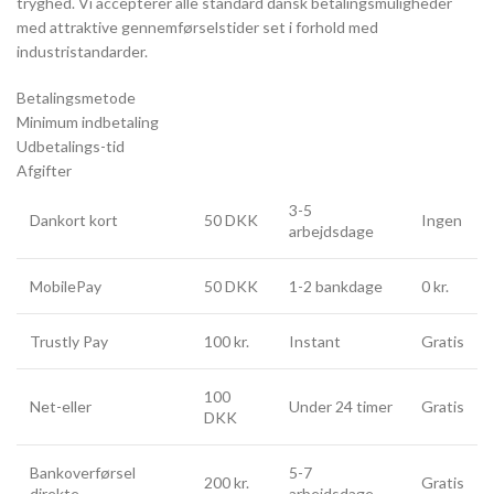
tryghed. Vi accepterer alle standard dansk betalingsmuligheder
med attraktive gennemførselstider set i forhold med
industristandarder.
Betalingsmetode
Minimum indbetaling
Udbetalings-tid
Afgifter
3-5
Dankort kort
50 DKK
Ingen
arbejdsdage
MobilePay
50 DKK
1-2 bankdage
0 kr.
Trustly Pay
100 kr.
Instant
Gratis
100
Net-eller
Under 24 timer
Gratis
DKK
Bankoverførsel
5-7
200 kr.
Gratis
direkte
arbejdsdage