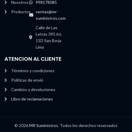
Nosotros
998178085
Productos
ventas@mr-
suministros.com
Calle de Las
Letras 395 int.
11D San Borja
Lima
ATENCION AL CLIENTE
Términos y condiciones
Políticas de envió
Cambios y devoluciones
Libro de reclamaciones
© 2026
MR Suministros
. Todos los derechos reservados