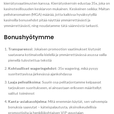
kierrätysvaatimusten kanssa. Kierrätyskerroin edustaa 35x, joka on
kasinoteollisuuden keskiarvon mukainen. Keskeinen seikka: Maltan
peliviranomainen (MGA) määrää, jotta kaikissa hyväksytyillä
kasinoilla bonusehdot pitää näyttää ymmärrettävästi ja
ymmärrettävästi, ning noudatamme tätä säännöstä tarkasti.
Bonushyötymme
Transparenssi:
Jokaisen promootion vaatimukset löytyvät
saatavana kotimaisella kielellä ja ymmärrettävässä asussa vailla
pienellä tulostettua tekstiä
Kohtuulliset wageringehdot:
35x wagering, mikä pysyy
suoritettavissa järkevässä ajankohdassa
Laaja pelivalikoima:
Suurin osa pelitarjontamme kelpaavat
tarjouksen suoritukseen, ei ainoastaan erikseen määritellyt
valitut toiminnot
Kanta-asiakasohjelma:
Mitä enemmän käytät, sen vahvempia
bonuksia saavutat – käteispalautusta, yksinoikeudellisia
promootioita ja henkilökohtaisen VIP-avustajan