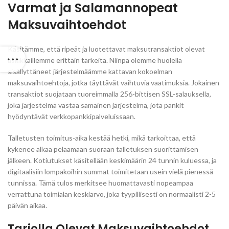
Varmat ja Salamannopeat
Maksuvaihtoehdot
Käsitämme, että ripeät ja luotettavat maksutransaktiot olevat
asiakkaillemme erittäin tärkeitä. Niinpä olemme huolella
sisällyttäneet järjestelmäämme kattavan kokoelman
maksuvaihtoehtoja, jotka täyttävät vaihtuvia vaatimuksia. Jokainen
transaktiot suojataan tuoreimmalla 256-bittisen SSL-salauksella,
joka järjestelmä vastaa samainen järjestelmä, jota pankit
hyödyntävät verkkopankkipalveluissaan.
Talletusten toimitus-aika kestää hetki, mikä tarkoittaa, että
kykenee alkaa pelaamaan suoraan talletuksen suorittamisen
jälkeen. Kotiutukset käsitellään keskimäärin 24 tunnin kuluessa, ja
digitaalisiin lompakoihin summat toimitetaan usein vielä pienessä
tunnissa. Tämä tulos merkitsee huomattavasti nopeampaa
verrattuna toimialan keskiarvo, joka tyypillisesti on normaalisti 2-5
päivän aikaa.
Tarjolla Olevat Maksuvaihtoehdot