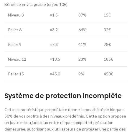
Bénéfice envisageable (enjeu 10€)
Niveau 3
×1.5
87%
15€
Palier 6
×3.2
64%
32€
Palier 9
×7.8
41%
78€
Niveau 12
×18.5
23%
185€
Palier 15
×45.0
9%
450€
Système de protection incomplète
Cette caractéristique propriétaire donne la possibilité de bloquer
50% de vos profits à des niveaux prédéfinis. Cette option propose
un juste milieu judicieux entre risque complet et précaution
démesurée, autorisant aux utilisateurs de protéger une partie des