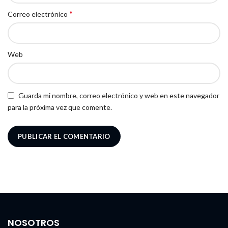
*
Correo electrónico
Web
Guarda mi nombre, correo electrónico y web en este navegador
para la próxima vez que comente.
NOSOTROS