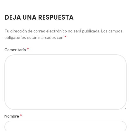
DEJA UNA RESPUESTA
Tu dirección de correo electrónico no será publicada.
Los campos
*
obligatorios están marcados con
*
Comentario
*
Nombre