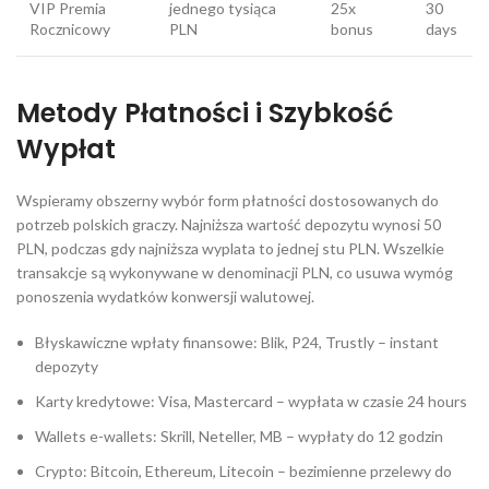
VIP Premia
jednego tysiąca
25x
30
Rocznicowy
PLN
bonus
days
Metody Płatności i Szybkość
Wypłat
Wspieramy obszerny wybór form płatności dostosowanych do
potrzeb polskich graczy. Najniższa wartość depozytu wynosi 50
PLN, podczas gdy najniższa wyplata to jednej stu PLN. Wszelkie
transakcje są wykonywane w denominacji PLN, co usuwa wymóg
ponoszenia wydatków konwersji walutowej.
Błyskawiczne wpłaty finansowe: Blik, P24, Trustly – instant
depozyty
Karty kredytowe: Visa, Mastercard – wypłata w czasie 24 hours
Wallets e-wallets: Skrill, Neteller, MB – wypłaty do 12 godzin
Crypto: Bitcoin, Ethereum, Litecoin – bezimienne przelewy do