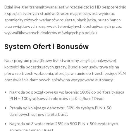
Dział live gier transmitowana jest w rozdzielczości HD bezpośrednio
z specjalistycznych studiów. Gracze mają możliwość wybierać
spomiędzy różnych wariantów roulette, black jacka, punto banco
oraz wyjątkowych rozgrywek telewizyjnych obsługiwanych przez
wykwalifikowanych dealerów mówiących po polsku.
System Ofert i Bonusów
Nasz program początkowy był stworzony z myślą o najwyższej
korzyści dla początkujących graczy. Bundle bonusów trwa się na
pierwsze trzech wpłacenia, oferując w sumie do trzech tysięcy PLN
oraz dwieście darmowych spinów na wytypowane automaty.
Nagroda od początkowego wpłacenia: 100% do półtora tysiąca
PLN + 100 gratisowych obrotów na Książka of Dead
Premia od kolejnego depozytu: 50% do tysiąca PLN + 50
darmowych spinów na Starburst
Nagroda od 3 wpłacenia: 25% do 500 PLN + 50 bezpłatnych
spinów na Gonzo Quest