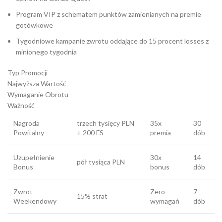
Program VIP z schematem punktów zamienianych na premie
gotówkowe
Tygodniowe kampanie zwrotu oddające do 15 procent losses z
minionego tygodnia
Typ Promocji
Najwyższa Wartość
Wymaganie Obrotu
Ważność
Nagroda
trzech tysięcy PLN
35x
30
Powitalny
+ 200 FS
premia
dób
Uzupełnienie
30x
14
pół tysiąca PLN
Bonus
bonus
dób
Zwrot
Zero
7
15% strat
Weekendowy
wymagań
dób