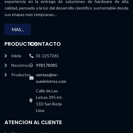
experiencia en la entrega de soluciones de hardware de alta
calidad, pensado a la luz del desarrollo científico sustentable desde
sus etapas más tempranas…
MAS...
PRODUCTOS
CONTACTO
Inicio
01-2257265
Nosotros
998178085
Productos
ventas@mr-
suministros.com
Calle de Las
Letras 395 int.
11D San Borja
Lima
ATENCION AL CLIENTE