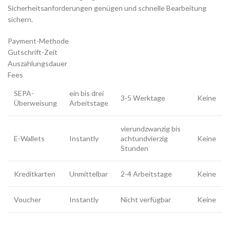
Sicherheitsanforderungen genügen und schnelle Bearbeitung
sichern.
Payment-Methode
Gutschrift-Zeit
Auszahlungsdauer
Fees
SEPA-
ein bis drei
3-5 Werktage
Keine
Überweisung
Arbeitstage
vierundzwanzig bis
E-Wallets
Instantly
achtundvierzig
Keine
Stunden
Kreditkarten
Unmittelbar
2-4 Arbeitstage
Keine
Voucher
Instantly
Nicht verfügbar
Keine