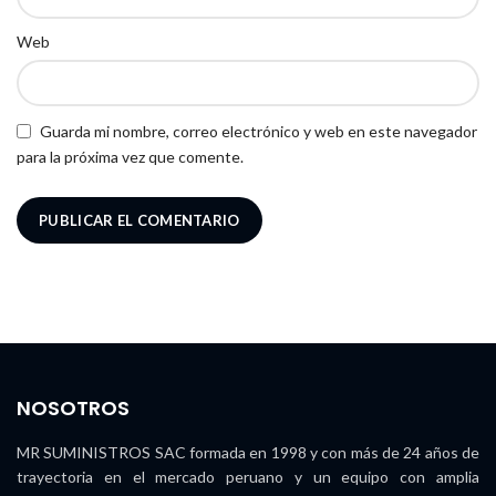
Web
Guarda mi nombre, correo electrónico y web en este navegador
para la próxima vez que comente.
NOSOTROS
MR SUMINISTROS SAC formada en 1998 y con más de 24 años de
trayectoria en el mercado peruano y un equipo con amplia