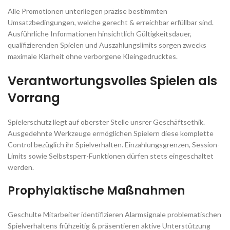
Alle Promotionen unterliegen präzise bestimmten
Umsatzbedingungen, welche gerecht & erreichbar erfüllbar sind.
Ausführliche Informationen hinsichtlich Gültigkeitsdauer,
qualifizierenden Spielen und Auszahlungslimits sorgen zwecks
maximale Klarheit ohne verborgene Kleingedrucktes.
Verantwortungsvolles Spielen als
Vorrang
Spielerschutz liegt auf oberster Stelle unsrer Geschäftsethik.
Ausgedehnte Werkzeuge ermöglichen Spielern diese komplette
Control bezüglich ihr Spielverhalten. Einzahlungsgrenzen, Session-
Limits sowie Selbstsperr-Funktionen dürfen stets eingeschaltet
werden.
Prophylaktische Maßnahmen
Geschulte Mitarbeiter identifizieren Alarmsignale problematischen
Spielverhaltens frühzeitig & präsentieren aktive Unterstützung