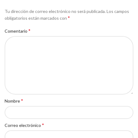
Tu dirección de correo electrónico no será publicada.
Los campos
*
obligatorios están marcados con
*
Comentario
*
Nombre
*
Correo electrónico