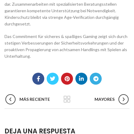
dar. Zusammenarbeiten mit spezialisierten Beratungsstellen
garantieren kompetente Unterstützung bei Notwendigkeit.
Kinderschutz bleibt via strenge Age-Verification durchgängig
durchgesetzt.
Das Commitment für sicheres & spaßiges Gaming zeigt sich durch
stetigen Verbesserungen der Sicherheitsvorkehrungen und der
proaktiven Propagierung von achtsamen Handlings mit Spielen als
Unterhaltung.
MÁS RECIENTE
MAYORES
DEJA UNA RESPUESTA