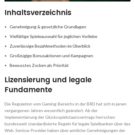
Inhaltsverzeichnis
Genehmigung & gesetzliche Grundlagen
Vielfältige Spieleauswahl für jeglichen Vorliebe
Zuverlässige Bezahlmethoden im Überblick
Großzügige Bonusaktionen und Kampagnen
Bewusstes Zocken als Priorität
Lizensierung und legale
Fundamente
Die Regulation vom Gaming-Bereichs in der BRD hat sich in jenen
vergangenen Jahren wesentlich geändert. Ab der
Implementierung der Glücksspielstaatsvertrags herrschen
bundesweit standardisierte Regeln für legale Spielbanken über das
Web. Seriöse Provider haben über amtliche Genehmigungen der