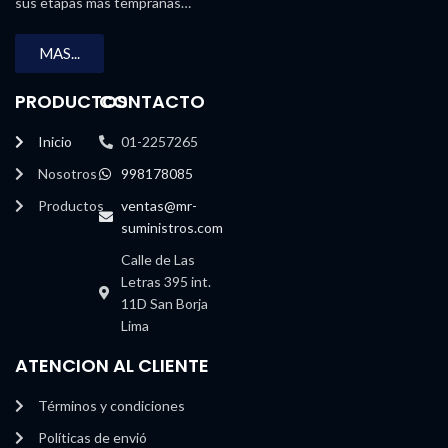
sus etapas más tempranas…
MAS...
PRODUCTOS
CONTACTO
Inicio
01-2257265
Nosotros
998178085
Productos
ventas@mr-
suministros.com
Calle de Las
Letras 395 int.
11D San Borja
Lima
ATENCION AL CLIENTE
Términos y condiciones
Políticas de envió