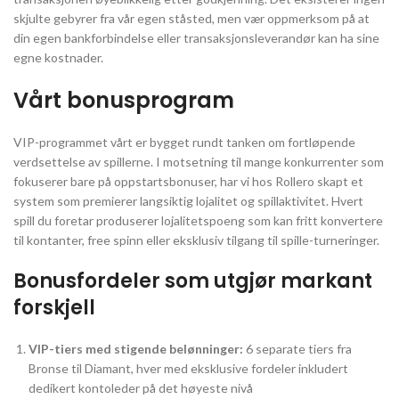
skjulte gebyrer fra vår egen ståsted, men vær oppmerksom på at
din egen bankforbindelse eller transaksjonsleverandør kan ha sine
egne kostnader.
Vårt bonusprogram
VIP-programmet vårt er bygget rundt tanken om fortløpende
verdsettelse av spillerne. I motsetning til mange konkurrenter som
fokuserer bare på oppstartsbonuser, har vi hos Rollero skapt et
system som premierer langsiktig lojalitet og spillaktivitet. Hvert
spill du foretar produserer lojalitetspoeng som kan fritt konvertere
til kontanter, free spinn eller eksklusiv tilgang til spille-turneringer.
Bonusfordeler som utgjør markant
forskjell
VIP-tiers med stigende belønninger:
6 separate tiers fra
Bronse til Diamant, hver med eksklusive fordeler inkludert
dedikert kontoleder på det høyeste nivå