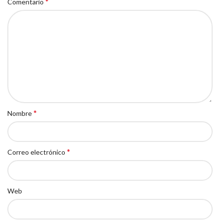
*
Comentario
*
Nombre
*
Correo electrónico
Web