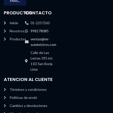
MAS...
PRODUCTOS
CONTACTO
Inicio
01-2257265
Nosotros
998178085
Productos
ventas@mr-
suministros.com
Calle de Las
Letras 395 int.
11D San Borja
Lima
ATENCION AL CLIENTE
Términos y condiciones
Políticas de envió
Cambios y devoluciones