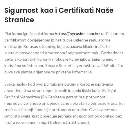
Sigurnost kao i Certifikati Naše
Stranice
Platforma igračka platforma
https://joycasino.com.hr/
radi s punom
certifikatom dodijeljenom iz institucije ugledne regulatorne
institucije Kurasao eGaming, koje označava ključni indikator
sustava posvećenosti otvorenom i odgovornom radu. Bezbednost
detalja korisničkih korisnika fokus je kojeg jako primjenjujemo –
koristimo sofisticiranu Secure Socket Layer zaštitu sa 256-bita što
čuva sve platne prijenose te privatne informacije.
Svaka naslov kod ovoj portalu ide putem rigorozne ispitivanja
pravednosti sa strani nepristrasnih inspekcijskih kuća. Slučajni
Brojčani Mehanizam (RNG) sistem garantira u potpunosti
nepredvidive ishode pri pojedinačnog okretanja odnosno kruga, koji
znači da bilo koji ishod nije prethodno određen. Ovakav metoda
jamči što svaki igrač poseduje jednaku mogućnost po dobitak, bez
obzira na volumen uloga i frekvenciju aktivnosti.