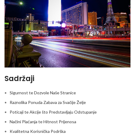
Sadržaji
Sigurnost te Dozvole Naše Stranice
Raznolika Ponuda Zabava za Svačije Želje
Poticaji te Akcije što Predstavljaju Odstupanje
Načini Plaćanja te Hitnost Prijenosa
Kvalitetna Korisnička Podrška