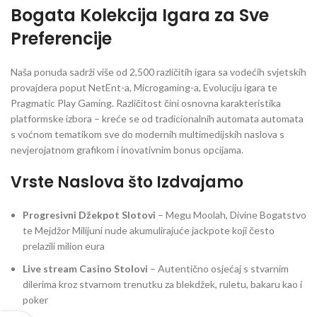
Bogata Kolekcija Igara za Sve
Preferencije
Naša ponuda sadrži više od 2,500 različitih igara sa vodećih svjetskih
provajdera poput NetEnt-a, Microgaming-a, Evoluciju igara te
Pragmatic Play Gaming. Različitost čini osnovna karakteristika
platformske izbora – kreće se od tradicionalnih automata automata
s voćnom tematikom sve do modernih multimedijskih naslova s
nevjerojatnom grafikom i inovativnim bonus opcijama.
Vrste Naslova što Izdvajamo
Progresivni Džekpot Slotovi
– Megu Moolah, Divine Bogatstvo
te Mejdžor Milijuni nude akumulirajuće jackpote koji često
prelazili milion eura
Live stream Casino Stolovi
– Autentično osjećaj s stvarnim
dilerima kroz stvarnom trenutku za blekdžek, ruletu, bakaru kao i
poker