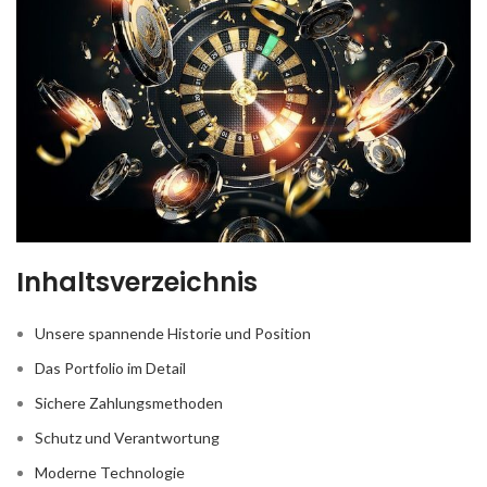
Inhaltsverzeichnis
Unsere spannende Historie und Position
Das Portfolio im Detail
Sichere Zahlungsmethoden
Schutz und Verantwortung
Moderne Technologie