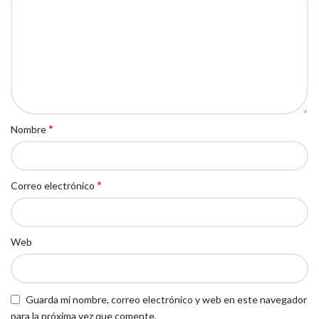
*
Nombre
*
Correo electrónico
Web
Guarda mi nombre, correo electrónico y web en este navegador
para la próxima vez que comente.