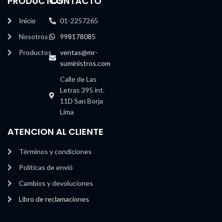
PRODUCTOS
CONTACTO
Inicio
01-2257265
Nosotros
998178085
Productos
ventas@mr-
suministros.com
Calle de Las
Letras 395 int.
11D San Borja
Lima
ATENCION AL CLIENTE
Términos y condiciones
Políticas de envió
Cambios y devoluciones
Libro de reclamaciones