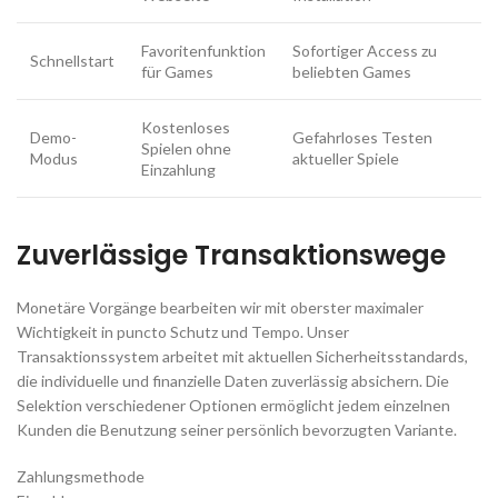
Favoritenfunktion
Sofortiger Access zu
Schnellstart
für Games
beliebten Games
Kostenloses
Demo-
Gefahrloses Testen
Spielen ohne
Modus
aktueller Spiele
Einzahlung
Zuverlässige Transaktionswege
Monetäre Vorgänge bearbeiten wir mit oberster maximaler
Wichtigkeit in puncto Schutz und Tempo. Unser
Transaktionssystem arbeitet mit aktuellen Sicherheitsstandards,
die individuelle und finanzielle Daten zuverlässig absichern. Die
Selektion verschiedener Optionen ermöglicht jedem einzelnen
Kunden die Benutzung seiner persönlich bevorzugten Variante.
Zahlungsmethode