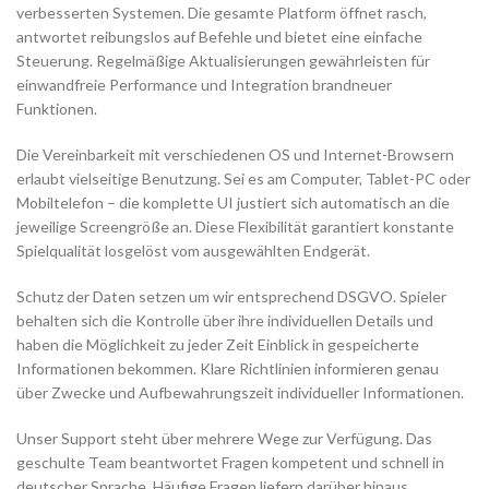
verbesserten Systemen. Die gesamte Platform öffnet rasch,
antwortet reibungslos auf Befehle und bietet eine einfache
Steuerung. Regelmäßige Aktualisierungen gewährleisten für
einwandfreie Performance und Integration brandneuer
Funktionen.
Die Vereinbarkeit mit verschiedenen OS und Internet-Browsern
erlaubt vielseitige Benutzung. Sei es am Computer, Tablet-PC oder
Mobiltelefon – die komplette UI justiert sich automatisch an die
jeweilige Screengröße an. Diese Flexibilität garantiert konstante
Spielqualität losgelöst vom ausgewählten Endgerät.
Schutz der Daten setzen um wir entsprechend DSGVO. Spieler
behalten sich die Kontrolle über ihre individuellen Details und
haben die Möglichkeit zu jeder Zeit Einblick in gespeicherte
Informationen bekommen. Klare Richtlinien informieren genau
über Zwecke und Aufbewahrungszeit individueller Informationen.
Unser Support steht über mehrere Wege zur Verfügung. Das
geschulte Team beantwortet Fragen kompetent und schnell in
deutscher Sprache. Häufige Fragen liefern darüber hinaus