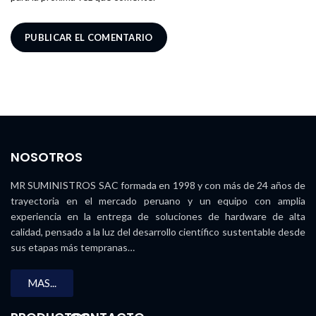
NOSOTROS
MR SUMINISTROS SAC formada en 1998 y con más de 24 años de
trayectoria en el mercado peruano y un equipo con amplia
experiencia en la entrega de soluciones de hardware de alta
calidad, pensado a la luz del desarrollo científico sustentable desde
sus etapas más tempranas…
MAS...