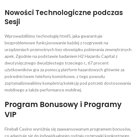
Nowości Technologiczne podczas
Sesji
Wprowadziliśmy technologię html5, jaka gwarantuje
bezproblemowe funkcjonowanie każdej z rozgrywek na
urządzeniach przenośnych bez obowiązku pobierania zewnętrznych
apek. Zgodnie na podstawie badaniem H2 Hazardu Capital z
dwutysięcznego dwudziestego trzeciego r., 67 procent
użytkowników gra za pomocą platform hazardowych głównie za
pośrednictwem telefony komórkowe, z tego powodu
zoptymalizowaliśmy kompletną kolekcję pod potrzeb dostosowania
mobilnego a także performance mobilnej.
Program Bonusowy i Programy
VIP
Fireball Casino wyróżnia się zaawansowanym programem bonusów,
co adaptuje się do indywidualnego rodzaju rozgrywki konkretnego