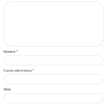
*
Nombre
*
Correo electrónico
Web