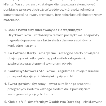
klienta. Nasz program pkt stałego klienta pozwala akumulować
punktację za wszystkich użytej złotówce, które później można
konwertować na kwoty premiowe, free spiny lub unikalne prezenty
materialne.
Bonus Powitalny skierowany do Początkujących
Użytkowników
– rozłożony w ramach początkowe 3 depozyty
nagroda dopasowania a także ekstra darmowe spinów na
konkretne maszyny
Co tydzień Oferty Tematyczne
– rotacyjne oferty powiązane
obejmujące określonymi rozgrywkami lub kategoriami,
zawierające przystępnymi wymogami obrotu
Konkursy Slotowe i Stolikowe
– regularne turnieje z sumami
prize pool sięgającymi dziesiątek tysięcy PLN
Zwrot gotówki Systemy
– zwrot określonego procentu
przegranych środków każdego siedem dni, z pominięciem
wymogów dotyczących obrotu
Klub dla VIP-ów oferujący Osobistym Doradcą
– ekskluzywne