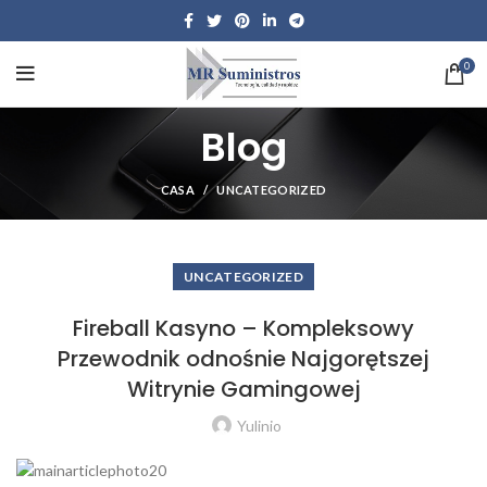
0
Blog
CASA
UNCATEGORIZED
UNCATEGORIZED
Fireball Kasyno – Kompleksowy
Przewodnik odnośnie Najgorętszej
Witrynie Gamingowej
Yulinio