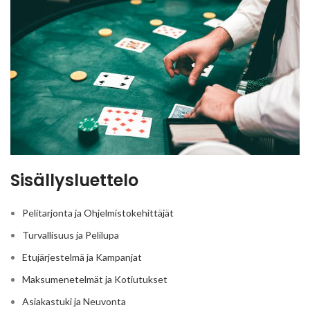
Sisällysluettelo
Pelitarjonta ja Ohjelmistokehittäjät
Turvallisuus ja Pelilupa
Etujärjestelmä ja Kampanjat
Maksumenetelmät ja Kotiutukset
Asiakastuki ja Neuvonta