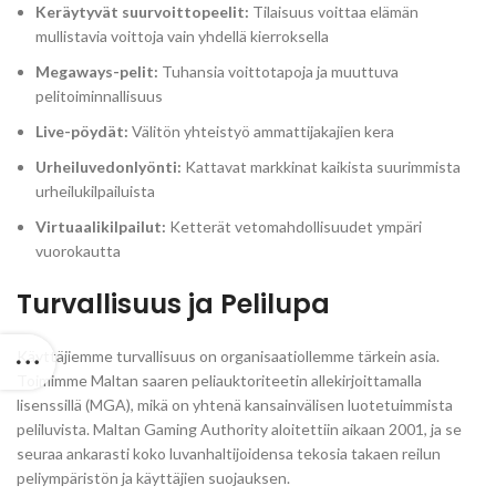
Keräytyvät suurvoittopeelit:
Tilaisuus voittaa elämän
mullistavia voittoja vain yhdellä kierroksella
Megaways-pelit:
Tuhansia voittotapoja ja muuttuva
pelitoiminnallisuus
Live-pöydät:
Välitön yhteistyö ammattijakajien kera
Urheiluvedonlyönti:
Kattavat markkinat kaikista suurimmista
urheilukilpailuista
Virtuaalikilpailut:
Ketterät vetomahdollisuudet ympäri
vuorokautta
Turvallisuus ja Pelilupa
Käyttäjiemme turvallisuus on organisaatiollemme tärkein asia.
Toimimme Maltan saaren peliauktoriteetin allekirjoittamalla
lisenssillä (MGA), mikä on yhtenä kansainvälisen luotetuimmista
peliluvista. Maltan Gaming Authority aloitettiin aikaan 2001, ja se
seuraa ankarasti koko luvanhaltijoidensa tekosia takaen reilun
peliympäristön ja käyttäjien suojauksen.