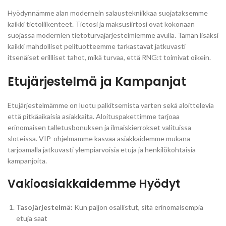
Hyödynnämme alan modernein salaustekniikkaa suojataksemme
kaikki tietoliikenteet. Tietosi ja maksusiirtosi ovat kokonaan
suojassa modernien tietoturvajärjestelmiemme avulla. Tämän lisäksi
kaikki mahdolliset pelituotteemme tarkastavat jatkuvasti
itsenäiset erillliset tahot, mikä turvaa, että RNG:t toimivat oikein.
Etujärjestelmä ja Kampanjat
Etujärjestelmämme on luotu palkitsemista varten sekä aloittelevia
että pitkäaikaisia asiakkaita. Aloituspakettimme tarjoaa
erinomaisen talletusbonuksen ja ilmaiskierrokset valituissa
sloteissa. VIP-ohjelmamme kasvaa asiakkaidemme mukana
tarjoamalla jatkuvasti ylempiarvoisia etuja ja henkilökohtaisia
kampanjoita.
Vakioasiakkaidemme Hyödyt
Tasojärjestelmä:
Kun paljon osallistut, sitä erinomaisempia
etuja saat