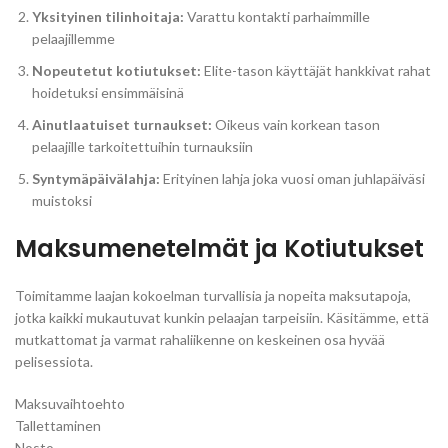
Yksityinen tilinhoitaja:
Varattu kontakti parhaimmille
pelaajillemme
Nopeutetut kotiutukset:
Elite-tason käyttäjät hankkivat rahat
hoidetuksi ensimmäisinä
Ainutlaatuiset turnaukset:
Oikeus vain korkean tason
pelaajille tarkoitettuihin turnauksiin
Syntymäpäivälahja:
Erityinen lahja joka vuosi oman juhlapäiväsi
muistoksi
Maksumenetelmät ja Kotiutukset
Toimitamme laajan kokoelman turvallisia ja nopeita maksutapoja,
jotka kaikki mukautuvat kunkin pelaajan tarpeisiin. Käsitämme, että
mutkattomat ja varmat rahaliikenne on keskeinen osa hyvää
pelisessiota.
Maksuvaihtoehto
Tallettaminen
Nosto