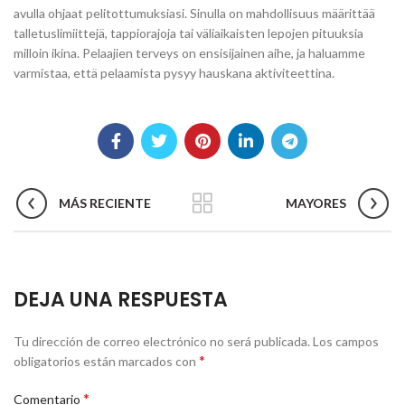
avulla ohjaat pelitottumuksiasi. Sinulla on mahdollisuus määrittää
talletuslimiittejä, tappiorajoja tai väliaikaisten lepojen pituuksia
milloin ikina. Pelaajien terveys on ensisijainen aihe, ja haluamme
varmistaa, että pelaamista pysyy hauskana aktiviteettina.
MÁS RECIENTE
MAYORES
DEJA UNA RESPUESTA
Tu dirección de correo electrónico no será publicada.
Los campos
*
obligatorios están marcados con
*
Comentario