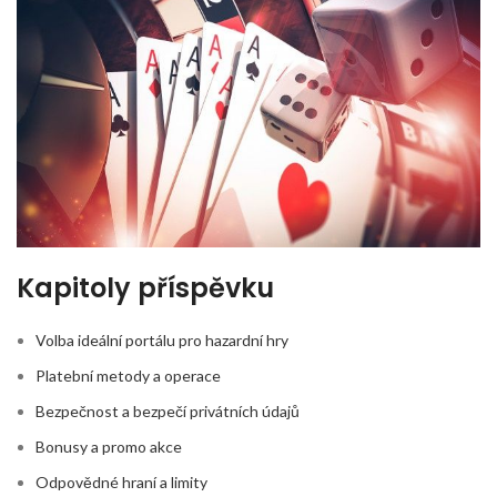
Kapitoly příspěvku
Volba ideální portálu pro hazardní hry
Platební metody a operace
Bezpečnost a bezpečí privátních údajů
Bonusy a promo akce
Odpovědné hraní a limity