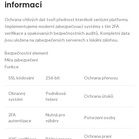
informací
Ochrana citlivých dat tvoří přednost kterékoli seriózní platformy.
Implementujeme moderní zabezpečovací systémy s tím 2FA
verifikace a opakovaných bezpečnostních auditů. Kompletní data
jsou uložena na zabezpečených serverech s lokální zálohou.
Bezpečnostní element
Míra zabezpečení
Funkce
SSL kódování
256-bit
Ochrana přenosu
Obranný
Podniková
Ochrana útoků
systém
řešení
2FA
Nutná pro
Potvrzení osoby
autentizace
výběry
Ochrana praní
KYC verifikace
Běžný proces