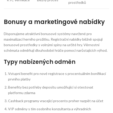
prostředků
Bonusy a marketingové nabídky
Disponujeme atraktivní bonusové systémy navržené pro
maximalizaci herního prožitku. Registrační nabídky běžně spojují
bonusové prostředky s volnými spiny na určité hry. Věrnostní
schémata odměňují dlouhodobé hráče pomocí narůstajících výhod.
Typy nabízených odměn
Vstupní benefit pro nové registrace s procentuálním bonifikací
prvního platby
Benefity bez potřeby depositu umožňující si otestovat
platformu zdarma
Cashback programy vracející procento proher nazpět na účet
VIP odměny s tím osobního konzultanta a výhradních