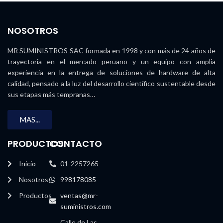
NOSOTROS
MR SUMINISTROS SAC formada en 1998 y con más de 24 años de
trayectoria en el mercado peruano y un equipo con amplia
experiencia en la entrega de soluciones de hardware de alta
calidad, pensado a la luz del desarrollo científico sustentable desde
sus etapas más tempranas…
MAS...
PRODUCTOS
CONTACTO
Inicio
01-2257265
Nosotros
998178085
Productos
ventas@mr-
suministros.com
Calle de Las