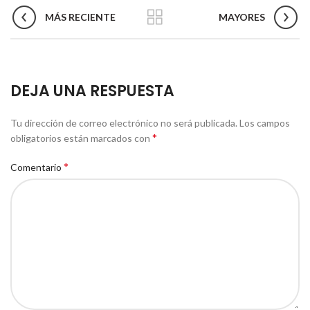
MÁS RECIENTE
MAYORES
DEJA UNA RESPUESTA
Tu dirección de correo electrónico no será publicada.
Los campos
*
obligatorios están marcados con
*
Comentario