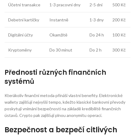
Účetní transakce
1-3 pracovní dny
2-5 dní
500 Kč
Debetní kartičky
Instantně
1-3 dny
200 Kč
Digitální účty
Okamžitě
Do 24 h
100 Kč
Kryptoměny
Do 30 minut
Do 2 h
300 Kč
Přednosti různých finančních
systémů
Kterákoliv finanční metoda přináší vlastní benefity. Elektronické
wallety zajišťují nejvyšší tempo, kdežto klasické bankovní převody
poskytují vnímání bezpečnosti na základě kredibilitě finančních
ústavů. Crypto pak zajišťují plnou anonymitu operací.
Bezpečnost a bezpečí citlivých