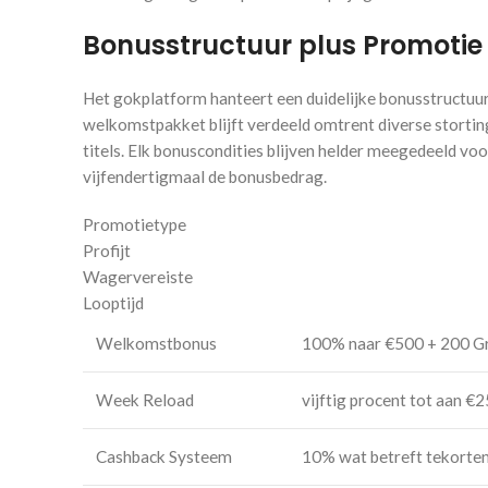
Bonusstructuur plus Promotie
Het gokplatform hanteert een duidelijke bonusstructuur 
welkomstpakket blijft verdeeld omtrent diverse storting
titels. Elk bonuscondities blijven helder meegedeeld v
vijfendertigmaal de bonusbedrag.
Promotietype
Profijt
Wagervereiste
Looptijd
Welkomstbonus
100% naar €500 + 200 Gr
Week Reload
vijftig procent tot aan €
Cashback Systeem
10% wat betreft tekorte