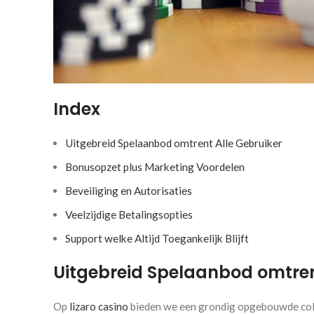
Index
Uitgebreid Spelaanbod omtrent Alle Gebruiker
Bonusopzet plus Marketing Voordelen
Beveiliging en Autorisaties
Veelzijdige Betalingsopties
Support welke Altijd Toegankelijk Blijft
Uitgebreid Spelaanbod omtrent
Op
lizaro casino
bieden we een grondig opgebouwde coll