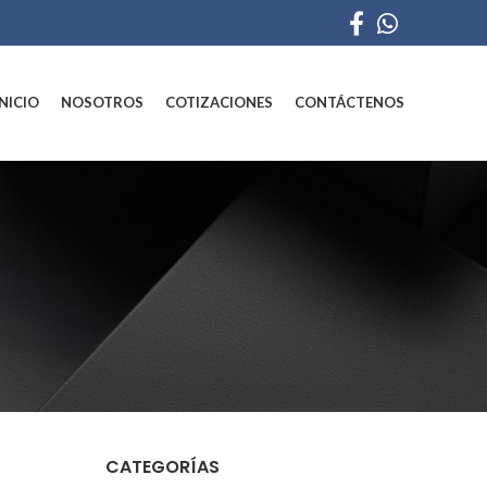
INICIO
NOSOTROS
COTIZACIONES
CONTÁCTENOS
CATEGORÍAS