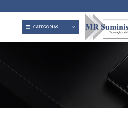
CATEGORÍAS