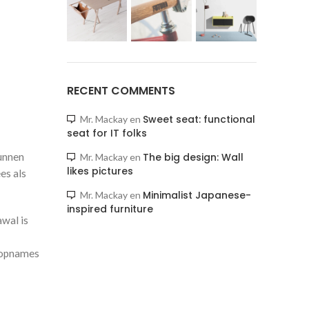
RECENT COMMENTS
Sweet seat: functional
Mr. Mackay
en
seat for IT folks
kunnen
The big design: Wall
Mr. Mackay
en
likes pictures
es als
Minimalist Japanese-
Mr. Mackay
en
inspired furniture
awal is
l opnames