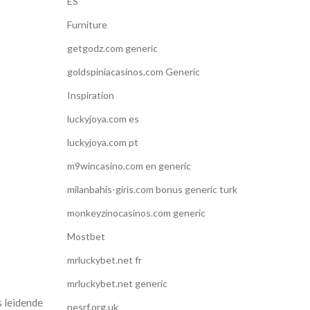
ES
Furniture
getgodz.com generic
goldspiniacasinos.com Generic
Inspiration
luckyjoya.com es
luckyjoya.com pt
m9wincasino.com en generic
milanbahis-giris.com bonus generic turk
monkeyzinocasinos.com generic
Mostbet
mrluckybet.net fr
mrluckybet.net generic
 leidende
nesrf.org.uk