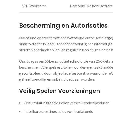
VIP Voordelen
Persoonlijke bonusoffers
Bescherming en Autorisaties
Dit casino opereert met een wettelijke autorisatie af
sinds oktober tweeduizendéénentwintig het internet gok
strikte vaderlandse wet- en regulering op de gebied be
Ons toepassen SSL-encryptietechnologie van 256-bits ni
beschermen. Alle spelresultaten worden gemaakt middel
gecontroleerd door objectieve testcentra waaronder e
geheel toevallig en onbeïnvloedbaar worden.
Veilig Spelen Voorzieningen
Zelfuitsluitingsopties voor verschillende tijdsduren
Instelbare stortings- plus verliesplafonds