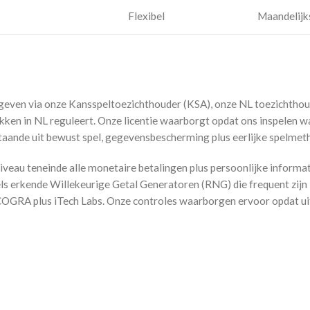
Flexibel
Maandelijk
gegeven via onze Kansspeltoezichthouder (KSA), onze NL toezichtho
ken in NL reguleert. Onze licentie waarborgt opdat ons inspelen w
staande uit bewust spel, gegevensbescherming plus eerlijke spelmet
veau teneinde alle monetaire betalingen plus persoonlijke informat
s erkende Willekeurige Getal Generatoren (RNG) die frequent zijn
COGRA plus iTech Labs. Onze controles waarborgen ervoor opdat ui