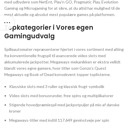
med udbydere som NetEnt, Play’n GO, Pragmatic Play, Evolution
Gaming og Microgaming for at sikre, at du altid har mulighed til de
mest aktuelle og absolut mest populære games på platformen.
Topkategorier i Vores egen
Gamingudvalg
Spilleautomater repræsenterer hjertet i vores sortiment med alting
fra konventionelle frugspil til avancerede video slots med
akkumulerede jackpotter. Megaways-mekanikken er ekstra vellidt
blandt vores egne gamere, hvor titler som Gonzo’s Quest
Megaways og Book of Dead konsekvent topper toplisterne.
Klassiske slots med 3 ruller og klassisk frugt-symbolik
Video slots med bonusrunder, free spins og multiplikatorer
Stigende hovedpræmiespil med jackpotpuljer på mio af danske
kroner
Megaways-titler med indtil 117.649 gevinstveje per spin