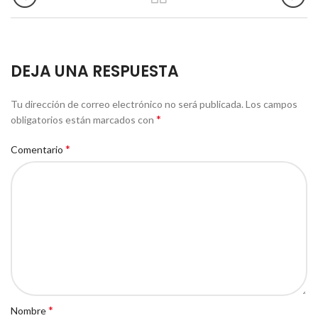
DEJA UNA RESPUESTA
Tu dirección de correo electrónico no será publicada.
Los campos
*
obligatorios están marcados con
*
Comentario
*
Nombre