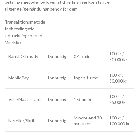
betalingsmetoder og lover, at dine finanser konstant er
tilgængelige når du har behov for dem.
Transaktionsmetode
Indbetalingstid
Udtrækningsperiode
Min/Max
100 kr /
BankID/Trustly
Lynhurtig
0-15 min
50.000 kr
100 kr /
MobilePay
Lynhurtig
Ingen 1 time
30.000 kr
100 kr /
Visa/Mastercard
Lynhurtig
1-3 timer
25.000 kr
Mindre end 30
100 kr /
Neteller/Skrill
Lynhurtig
minutter
100.000 kr