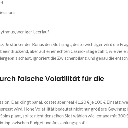
el
Sessions
thmus, weniger Leerlauf
: Je stärker der Bonus den Slot trägt, desto wichtiger wird die Frag
beeindruckend, aber auf einer echten Casino-Etage zählt, wie viele 
rgebnis schaut, ignoriert die Zwischenbilanz, und genau die entsch
durch falsche Volatilität für die
sion. Das klingt banal, kostet aber real 41,20 € je 100 € Einsatz, we
epresst wird. Hohe Volatilität bedeutet nicht nur größere Gewinnspi
pins plant, sollte nicht denselben Slot wählen wie jemand mit 300 
n Timing zwischen Budget und Auszahlungsprofil.