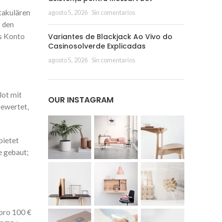
ktakulären
agosto 5, 2026
Sin comentarios
r den
as Konto
Variantes de Blackjack Ao Vivo do
Casinosolverde Explicadas
agosto 5, 2026
Sin comentarios
lot mit
OUR INSTAGRAM
bewertet,
bietet
e gebaut;
 pro 100 €