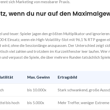
trennt sich Marketing von messbarer Praxis.
nsatz, wenn du nur auf den Maximalge
 und teuer: Spieler jagen den größten Multiplikator und ignorieren
00 € Einsatz, wenn ein High-Volatility-Slot mit 96,1 % RTP gegen e
t wird, ohne die Sessionlänge anzupassen. Der Unterschied zeigt sic
tisch viel zahlen und trotzdem im Kurzzeitfenster leer laufen. Wer 
 und verpasst die Spiele, die über mehrere Runden tatsächlich Spiel
latilität
Max. Gewinn
Ertragsbild
ch
bis 10.000x
Stark schwankend, große Aussc
tel bis hoch
bis 5.000x
Mehr Treffer, weniger Extreme