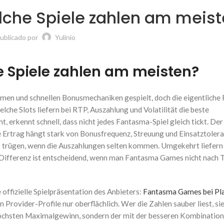
he Spiele zahlen am meist
ublicado por
Yulinio
Spiele zahlen am meisten?
men und schnellen Bonusmechaniken gespielt, doch die eigentliche
elche Slots liefern bei RTP, Auszahlung und Volatilität die beste
 erkennt schnell, dass nicht jedes Fantasma-Spiel gleich tickt. Der
le Ertrag hängt stark von Bonusfrequenz, Streuung und Einsatztolera
TP trügen, wenn die Auszahlungen selten kommen. Umgekehrt liefern
se Differenz ist entscheidend, wenn man Fantasma Games nicht nach
 offizielle Spielpräsentation des Anbieters:
Fantasma Games bei Pl
en Provider-Profile nur oberflächlich. Wer die Zahlen sauber liest, si
 höchsten Maximalgewinn, sondern der mit der besseren Kombination