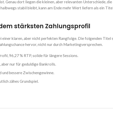
ist. Genau dort liegen die kleinen, aber relevanten Unterschiede, die 
 halbwegs stabil bleibt, kann am Ende mehr Wert liefern als ein Titel
dem stärksten Zahlungsprofil
i einer klaren, aber nicht perfekten Rangfolge. Die folgenden Titel
szahlungschance hervor, nicht nur durch Marketingversprechen.
fil, 96,27 % RTP, solide für längere Sessions.
aber nur für geduldige Bankrolls.
ld und bessere Zwischengewinne.
tlich zähes Grundspiel.