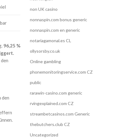
iel
non UK casino
nonnaspin.com bonus generic
nbar
nonnaspin.com en generic
notariagamonal.es CL
g.
96,25 %
ollysorsby.co.uk
iggert.
 den
Online gambling
phonemonitoringservice.com CZ
public
rarawin-casino.com generic
h den
rvingexplained.com CZ
effern
streambetcasinos.com Generic
ünnen.
thebutchers.club CZ
Uncategorized