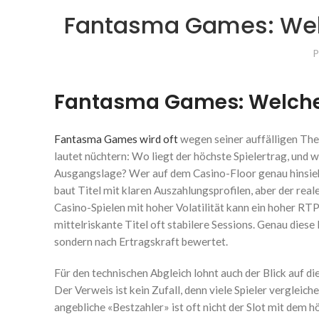
Fantasma Games: Welc
P
Fantasma Games: Welche 
Fantasma Games wird oft
wegen seiner auffälligen The
lautet nüchtern: Wo liegt der höchste Spielertrag, und w
Ausgangslage? Wer auf dem Casino-Floor genau hinsieht,
baut Titel mit klaren Auszahlungsprofilen, aber der rea
Casino-Spielen mit hoher Volatilität kann ein hoher R
mittelriskante Titel oft stabilere Sessions. Genau die
sondern nach Ertragskraft bewertet.
Für den technischen Abgleich lohnt auch der Blick auf die
Der Verweis ist kein Zufall, denn viele Spieler vergleich
angebliche «Bestzahler» ist oft nicht der Slot mit dem