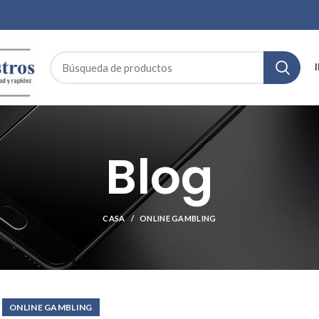
Blog
CASA
ONLINE GAMBLING
ONLINE GAMBLING