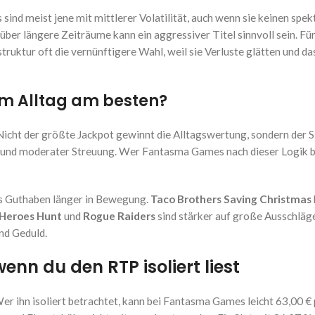
sind meist jene mit mittlerer Volatilität, auch wenn sie keinen spe
 über längere Zeiträume kann ein aggressiver Titel sinnvoll sein. Fü
rstruktur oft die vernünftigere Wahl, weil sie Verluste glätten und d
im Alltag am besten?
Nicht der größte Jackpot gewinnt die Alltagswertung, sondern der S
 und moderater Streuung. Wer Fantasma Games nach dieser Logik 
das Guthaben länger in Bewegung.
Taco Brothers Saving Christmas
Heroes Hunt
und
Rogue Raiders
sind stärker auf große Ausschläg
nd Geduld.
enn du den RTP isoliert liest
er ihn isoliert betrachtet, kann bei Fantasma Games leicht 63,00 €