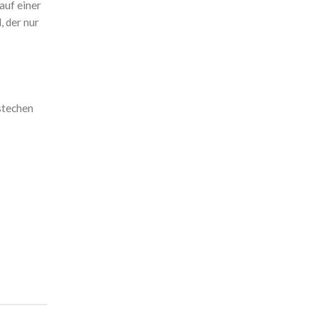
auf einer
, der nur
 stechen