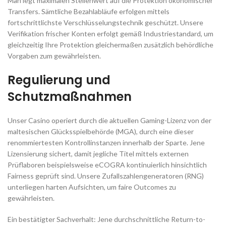
Man legt maximalen Stellenwert auf die Protektion ökonomischer
Transfers. Sämtliche Bezahlabläufe erfolgen mittels
fortschrittlichste Verschlüsselungstechnik geschützt. Unsere
Verifikation frischer Konten erfolgt gemäß Industriestandard, um
gleichzeitig Ihre Protektion gleichermaßen zusätzlich behördliche
Vorgaben zum gewährleisten.
Regulierung und
Schutzmaßnahmen
Unser Casino operiert durch die aktuellen Gaming-Lizenz von der
maltesischen Glücksspielbehörde (MGA), durch eine dieser
renommiertesten Kontrollinstanzen innerhalb der Sparte. Jene
Lizensierung sichert, damit jegliche Titel mittels externen
Prüflaboren beispielsweise eCOGRA kontinuierlich hinsichtlich
Fairness geprüft sind. Unsere Zufallszahlengeneratoren (RNG)
unterliegen harten Aufsichten, um faire Outcomes zu
gewährleisten.
Ein bestätigter Sachverhalt: Jene durchschnittliche Return-to-