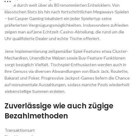
Spiele durch weit über als 80 renommierten Entwicklern. Von
klassischen Slots bis hin nach fortschrittlichen Megaways-Spielen
– bei Casper Gaming lokalisiert ein jeder Spielertyp seine
präferierten Vergnügungsmöglichkeiten. Insbesondere zufrieden
zeigen man auf jene Echtzeit-Casino-Abteilung, die rund um die
Uhr qualifizierte Dealer und echte Tische offeriert.
Jene Implementierung zeitgemäßer Spiel-Features etwa Cluster-
Mechaniken, Unendliche Walzen sowie Buy-Feature-Funktionen
sorgt bezüglich Vielfalt. Tischspiel-Enthusiasten werden auch in
ihre Genuss via diversen Abwandlungen von Black Jack, Roulette,
Bakarat und Poker. Progressive Jackpot-Games liefern die Chance
auf monumentale Auszahlungen, sodass manche Pools wiederholt
siebenstellige Summen erzielen.
Zuverlässige wie auch zügige
Bezahlmethoden
Transaktionsart