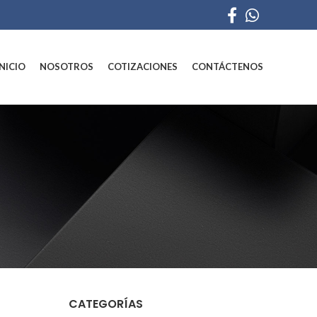
INICIO
NOSOTROS
COTIZACIONES
CONTÁCTENOS
CATEGORÍAS