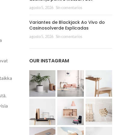
agosto 5, 2026
Sin comentarios
Variantes de Blackjack Ao Vivo do
Casinosolverde Explicadas
agosto 5, 2026
Sin comentarios
a
OUR INSTAGRAM
ovat
taikka
stä.
isia