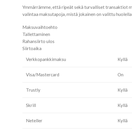
Ymmärrämme, että ripeät sekä turvalliset transaktiot
valintaa maksutapoja, mistä jokainen on valittu huolell
Maksuvaihtoehto
Tallettaminen
Rahansiirto ulos
Siirtoaika
Verkkopankkimaksu
Kyllä
Visa/Mastercard
On
Trustly
Kyllä
Skrill
Kyllä
Neteller
Kyllä