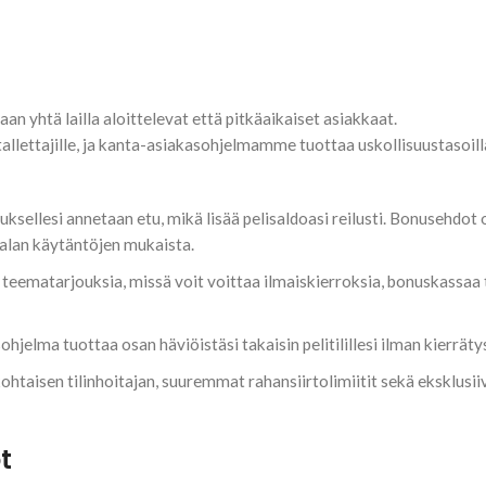
 yhtä lailla aloittelevat että pitkäaikaiset asiakkaat.
allettajille, ja kanta-asiakasohjelmamme tuottaa uskollisuustasoill
ksellesi annetaan etu, mikä lisää pelisaldoasi reilusti. Bonusehdot 
alan käytäntöjen mukaista.
teematarjouksia, missä voit voittaa ilmaiskierroksia, bonuskassaa 
jelma tuottaa osan häviöistäsi takaisin pelitilillesi ilman kierräty
aisen tilinhoitajan, suuremmat rahansiirtolimiitit sekä eksklusiiv
t