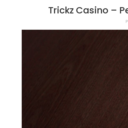
Trickz Casino – P
P