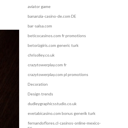
aviator game
bananzia-casino-de.com DE
bar-salsa.com
beticocasinos.com fr promotions
betorizgiris.com generic turk
chrisolley.co.uk
crazytowerplay.com fr
crazytowerplay.com pl promotions
Decoration
Design trends
dudleygraphicsstudio.co.uk
evetabicasino.com bonus generik turk
fernandoflores.cl-casinos-online-mexico-