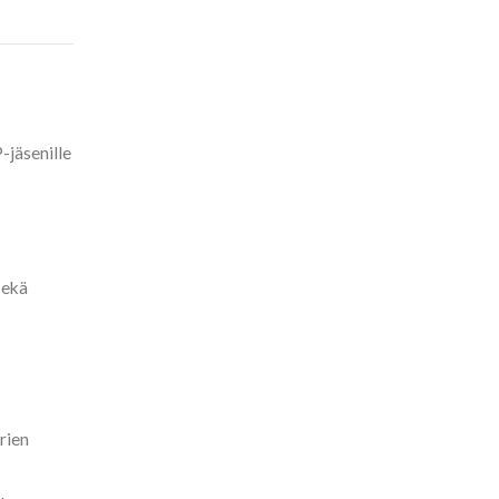
-jäsenille
sekä
rien