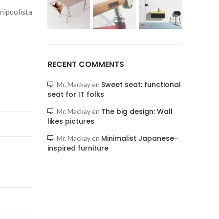
nipuolista
RECENT COMMENTS
Sweet seat: functional
Mr. Mackay
en
seat for IT folks
The big design: Wall
Mr. Mackay
en
likes pictures
Minimalist Japanese-
Mr. Mackay
en
inspired furniture