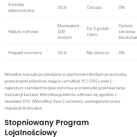
Portfele
30 zł
Od razu
0%
elektroniczne
Ekwiwalent
Opłata
Do 2 godzin
Waluty cyfrowe
100
sieciowa
czasu
złotych
blockchai
Prepaid vouchery
50 zł
Nie dotyczy
0%
Wszelkie transakcje pieniężne w platformie HitnSpin przechodzą
przez bramki płatnicze mające certyfikat PCI DSS Level 1 –
najwyższy standard bezpieczeństwa w przemyśle przetwarzania
transakcji kartami. Weryfikacja klienta odbywa się zgodnie z
zasadami KYC (Weryfikuj Your Customer), wymaganymi przez
regulacje licencyjne.
Stopniowany Program
Lojalnościowy