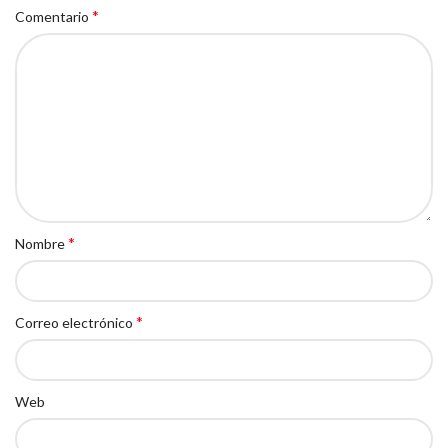
*
Comentario
*
Nombre
*
Correo electrónico
Web