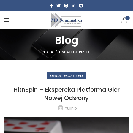
0
Blog
CASA
UNCATEGORIZED
UNCATEGORIZED
HitnSpin – Ekspercka Platforma Gier
Nowej Odsłony
Yulinio