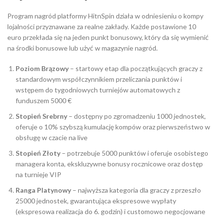
Program nagród platformy HitnSpin działa w odniesieniu o kompy
lojalności przyznawane za realne zakłady. Każde postawione 10
euro przekłada się na jeden punkt bonusowy, który da się wymienić
na środki bonusowe lub użyć w magazynie nagród.
Poziom Brązowy
– startowy etap dla początkujących graczy z
standardowym współczynnikiem przeliczania punktów i
wstępem do tygodniowych turniejów automatowych z
funduszem 5000 €
Stopień Srebrny
– dostępny po zgromadzeniu 1000 jednostek,
oferuje o 10% szybszą kumulację kompów oraz pierwszeństwo w
obsługę w czacie na live
Stopień Złoty
– potrzebuje 5000 punktów i oferuje osobistego
managera konta, ekskluzywne bonusy rocznicowe oraz dostęp
na turnieje VIP
Ranga Platynowy
– najwyższa kategoria dla graczy z przeszło
25000 jednostek, gwarantująca ekspresowe wypłaty
(ekspresowa realizacja do 6. godzin) i customowo negocjowane