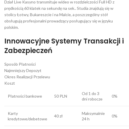
Dział Live Kasyno transmituje wideo w rozdzielczości Full HD z
prędkością 60 klatek na sekundę na sek.. Studia znajdują się w
stolicy Łotwy, Bukareszcie i na Malcie, a poszczególny stół
obsługują profesjonalni prowadzący posługujący się w języku
polskim.
Innowacyjne Systemy Transakcji i
Zabezpieczeń
Sposób Płatności
Najmniejszy Depozyt
Okres Realizacji Przelewu
Koszt
Od 1 do 3
Płatności bankowe
50 PLN
0%
dni robocze
Karty
Maksymalnie
40 zł
0%
kredytowe/debetowe
24 h