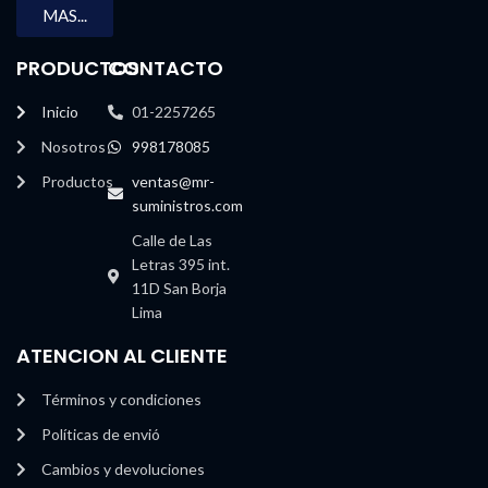
MAS...
PRODUCTOS
CONTACTO
Inicio
01-2257265
Nosotros
998178085
Productos
ventas@mr-
suministros.com
Calle de Las
Letras 395 int.
11D San Borja
Lima
ATENCION AL CLIENTE
Términos y condiciones
Políticas de envió
Cambios y devoluciones