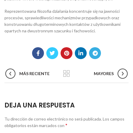
Reprezentowana filozofia działania koncentruje się na jawności
procesów, sprawiedliwości mechanizmów przypadkowych oraz
konstruowaniu długoterminowych kontaktów z użytkownikami
opartych na dwustronnym szacunku i fachowości.
MÁS RECIENTE
MAYORES
DEJA UNA RESPUESTA
Tu dirección de correo electrónico no será publicada.
Los campos
*
obligatorios están marcados con