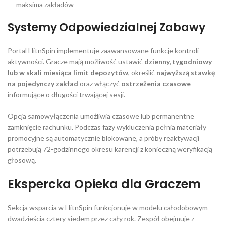
maksima zakładów
Systemy Odpowiedzialnej Zabawy
Portal HitnSpin implementuje zaawansowane funkcje kontroli
aktywności. Gracze mają możliwość ustawić
dzienny, tygodniowy
lub w skali miesiąca limit depozytów
, określić
najwyższą stawkę
na pojedynczy zakład
oraz włączyć
ostrzeżenia czasowe
informujące o długości trwającej sesji.
Opcja samowyłączenia umożliwia czasowe lub permanentne
zamknięcie rachunku. Podczas fazy wykluczenia pełnia materiały
promocyjne są automatycznie blokowane, a próby reaktywacji
potrzebują 72-godzinnego okresu karencji z konieczną weryfikacją
głosową.
Ekspercka Opieka dla Graczem
Sekcja wsparcia w HitnSpin funkcjonuje w modelu całodobowym
dwadzieścia cztery siedem przez cały rok. Zespół obejmuje z