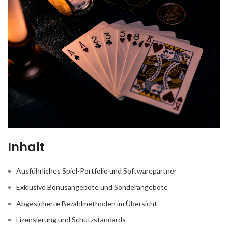
Inhalt
Ausführliches Spiel-Portfolio und Softwarepartner
Exklusive Bonusangebote und Sonderangebote
Abgesicherte Bezahlmethoden im Übersicht
Lizensierung und Schutzstandards