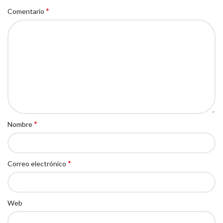
*
Comentario
*
Nombre
*
Correo electrónico
Web