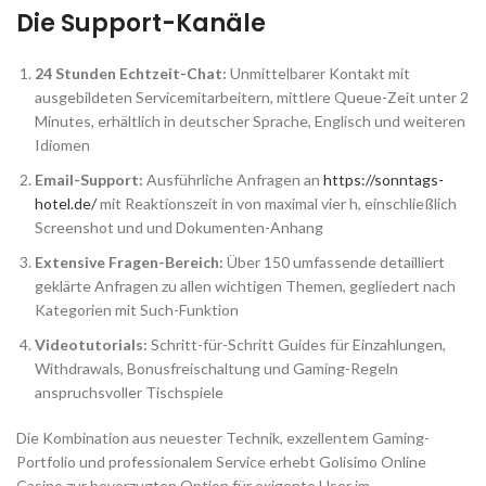
Die Support-Kanäle
24 Stunden Echtzeit-Chat:
Unmittelbarer Kontakt mit
ausgebildeten Servicemitarbeitern, mittlere Queue-Zeit unter 2
Minutes, erhältlich in deutscher Sprache, Englisch und weiteren
Idiomen
Email-Support:
Ausführliche Anfragen an
https://sonntags-
hotel.de/
mit Reaktionszeit in von maximal vier h, einschließlich
Screenshot und und Dokumenten-Anhang
Extensive Fragen-Bereich:
Über 150 umfassende detailliert
geklärte Anfragen zu allen wichtigen Themen, gegliedert nach
Kategorien mit Such-Funktion
Videotutorials:
Schritt-für-Schritt Guides für Einzahlungen,
Withdrawals, Bonusfreischaltung und Gaming-Regeln
anspruchsvoller Tischspiele
Die Kombination aus neuester Technik, exzellentem Gaming-
Portfolio und professionalem Service erhebt Golisimo Online
Casino zur bevorzugten Option für exigente User im