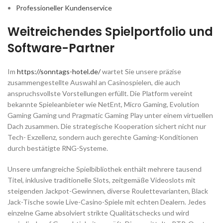
Professioneller Kundenservice
Weitreichendes Spielportfolio und
Software-Partner
Im
https://sonntags-hotel.de/
wartet Sie unsere präzise
zusammengestellte Auswahl an Casinospielen, die auch
anspruchsvollste Vorstellungen erfüllt. Die Platform vereint
bekannte Spieleanbieter wie NetEnt, Micro Gaming, Evolution
Gaming Gaming und Pragmatic Gaming Play unter einem virtuellen
Dach zusammen. Die strategische Kooperation sichert nicht nur
Tech- Exzellenz, sondern auch gerechte Gaming-Konditionen
durch bestätigte RNG-Systeme.
Unsere umfangreiche Spielbibliothek enthält mehrere tausend
Titel, inklusive traditionelle Slots, zeitgemäße Videoslots mit
steigenden Jackpot-Gewinnen, diverse Roulettevarianten, Black
Jack-Tische sowie Live-Casino-Spiele mit echten Dealern. Jedes
einzelne Game absolviert strikte Qualitätschecks und wird