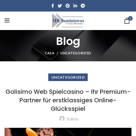
0
Blog
CASA
UNCATEGORIZED
UNCATEGORIZED
Golisimo Web Spielcasino – Ihr Premium-
Partner für erstklassiges Online-
Glücksspiel
Yulinio