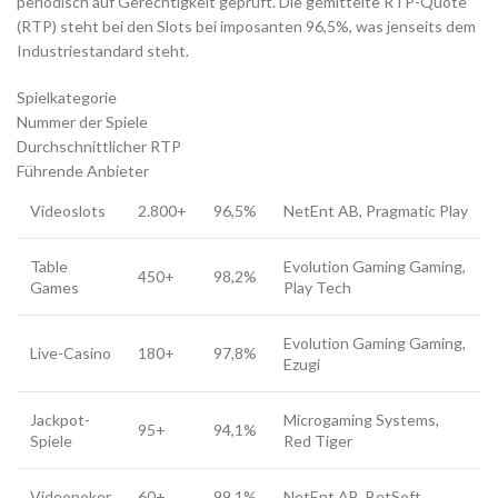
periodisch auf Gerechtigkeit geprüft. Die gemittelte RTP-Quote
(RTP) steht bei den Slots bei imposanten 96,5%, was jenseits dem
Industriestandard steht.
Spielkategorie
Nummer der Spiele
Durchschnittlicher RTP
Führende Anbieter
Videoslots
2.800+
96,5%
NetEnt AB, Pragmatic Play
Table
Evolution Gaming Gaming,
450+
98,2%
Games
Play Tech
Evolution Gaming Gaming,
Live-Casino
180+
97,8%
Ezugi
Jackpot-
Microgaming Systems,
95+
94,1%
Spiele
Red Tiger
Videopoker
60+
99,1%
NetEnt AB, BetSoft