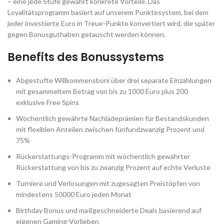
– eine jede Stufe gewährt konkrete Vorteile. Das
Loyalitätsprogramm basiert auf unserem Punktesystem, bei dem
jeder investierte Euro in Treue-Punkte konvertiert wird, die später
gegen Bonusguthaben getauscht werden können.
Benefits des Bonussystems
Abgestufte Willkommensboni über drei separate Einzahlungen
mit gesammeltem Betrag von bis zu 1000 Euro plus 200
exklusive Free Spins
Wöchentlich gewährte Nachladeprämien für Bestandskunden
mit flexiblen Anteilen zwischen fünfundzwanzig Prozent und
75%
Rückerstattungs-Programm mit wöchentlich gewährter
Rückerstattung von bis zu zwanzig Prozent auf echte Verluste
Turniere und Verlosungen mit zugesagten Preistöpfen von
mindestens 50000 Euro jeden Monat
Birthday Bonus und maßgeschneiderte Deals basierend auf
eigenen Gaming-Vorlieben