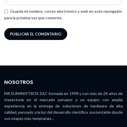
Guarda mi nombre, correo electrónico y web en este navegador
para la próxima vez que comente.
NOSOTROS
MR SUMINISTROS SAC formada en 1998 y con más de 24 años de
trayectoria en el mercado peruano y un equipo con amplia
experiencia en la entrega de soluciones de hardware de alta
calidad, pensado a la luz del desarrollo científico sustentable desde
sus etapas más tempranas…