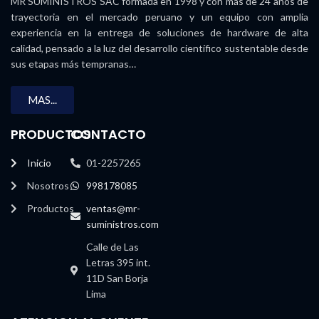
MR SUMINISTROS SAC formada en 1998 y con más de 24 años de
trayectoria en el mercado peruano y un equipo con amplia
experiencia en la entrega de soluciones de hardware de alta
calidad, pensado a la luz del desarrollo científico sustentable desde
sus etapas más tempranas…
MAS...
PRODUCTOS
CONTACTO
Inicio
01-2257265
Nosotros
998178085
Productos
ventas@mr-
suministros.com
Calle de Las
Letras 395 int.
11D San Borja
Lima