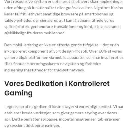
Vort responsive system er optimeret til ethvert skærmopløsninger
uden afdrag på funktionalitet eller grafisk kvalitet. Nightbet Kasino
kører fejlfrit i ethvert samtidige browsere på smartphones og
tablet-enheder, der signalerer, at I kan få adgang til hele vores
spillebibliotek, gennemføre transaktioner og kontakte assistance
øjeblikkeligt fra deres mobilenhed.
Den mobil- erfaring er ikke et efterfølgende tilføjelse – det er en
inkorporeret komponent af vort design-filosofi. Over 60% af vores
gamere tilgår platformen via mobile apparater, som har inspireret os
til at finpudse berøringsskærm-navigation og forbedre
indlæsningshastigheder for trådløst netværk.
Vores Dedikation i Kontrolleret
Gaming
I egenskab af et godkendt kasino tager vi vores pligt seriøst. Vi har
etableret brede værktøjer, som giver gamere styring over deres
spil. Dette omfatter spilpause, indbetalingsgrænser, tab-grænser
og sessionstidsbegrænsninger.