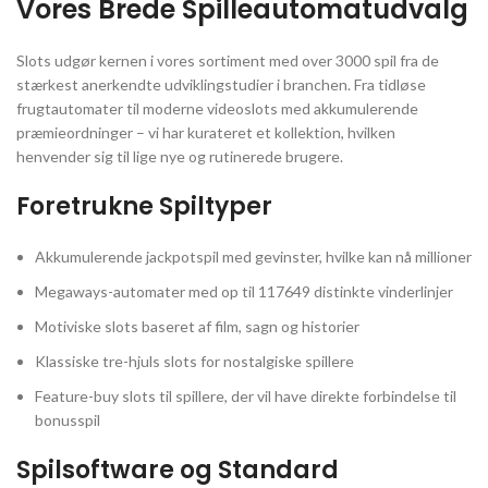
Vores Brede Spilleautomatudvalg
Slots udgør kernen i vores sortiment med over 3000 spil fra de
stærkest anerkendte udviklingstudier i branchen. Fra tidløse
frugtautomater til moderne videoslots med akkumulerende
præmieordninger – vi har kurateret et kollektion, hvilken
henvender sig til lige nye og rutinerede brugere.
Foretrukne Spiltyper
Akkumulerende jackpotspil med gevinster, hvilke kan nå millioner
Megaways-automater med op til 117649 distinkte vinderlinjer
Motiviske slots baseret af film, sagn og historier
Klassiske tre-hjuls slots for nostalgiske spillere
Feature-buy slots til spillere, der vil have direkte forbindelse til
bonusspil
Spilsoftware og Standard