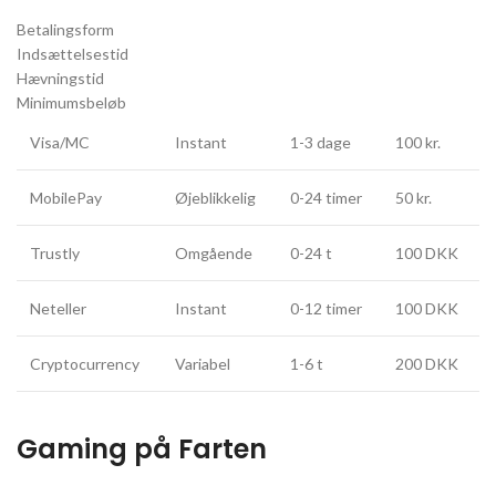
Betalingsform
Indsættelsestid
Hævningstid
Minimumsbeløb
Visa/MC
Instant
1-3 dage
100 kr.
MobilePay
Øjeblikkelig
0-24 timer
50 kr.
Trustly
Omgående
0-24 t
100 DKK
Neteller
Instant
0-12 timer
100 DKK
Cryptocurrency
Variabel
1-6 t
200 DKK
Gaming på Farten