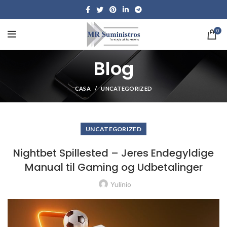
0
Blog
CASA
UNCATEGORIZED
UNCATEGORIZED
Nightbet Spillested – Jeres Endegyldige
Manual til Gaming og Udbetalinger
Yulinio