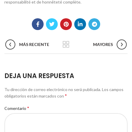
responsabilité et de honnêteté complète.
MÁS RECIENTE
MAYORES
DEJA UNA RESPUESTA
Tu dirección de correo electrónico no será publicada.
Los campos
*
obligatorios están marcados con
*
Comentario