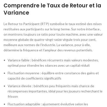
Comprendre le Taux de Retour et la
Variance
Le Retour to Participant (RTP) symbolise le taux estimé des mises
restituées aux participants sur le long terme. Sur notre interface ,
on montrons toujours ce ratio pour toute machine, avec une valeur
moyenne globale de quatre-vingt-seize virgule trois pour cent,
meilleure aux normes de l’industrie. La variance, pour à elle,
détermine la fréquence et l’ampleur des revenus potentiels.
Variance faible : bénéfices récurrents mais valeurs modestes,
optimal pour étendre les séances avec un capital réduit
Fluctuation moyenne : équilibre entre constance des gains et
capacité de coefficients significatifs
Variance élevée : bénéfices peu fréquents mais chance de
récompenses importantes, idéal pour les joueurs recherchant le
frisson
Fluctuation adaptable : ajustement évolutive selon les