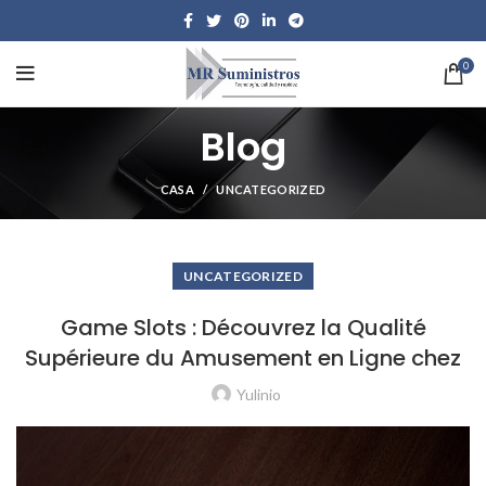
0
Blog
CASA
UNCATEGORIZED
UNCATEGORIZED
Game Slots : Découvrez la Qualité
Supérieure du Amusement en Ligne chez
Yulinio