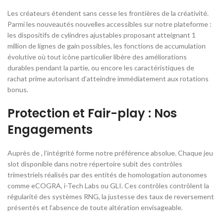
Les créateurs étendent sans cesse les frontières de la créativité.
Parmi les nouveautés nouvelles accessibles sur notre plateforme :
les dispositifs de cylindres ajustables proposant atteignant 1
million de lignes de gain possibles, les fonctions de accumulation
évolutive où tout icône particulier libère des améliorations
durables pendant la partie, ou encore les caractéristiques de
rachat prime autorisant d’atteindre immédiatement aux rotations
bonus.
Protection et Fair-play : Nos
Engagements
Auprès de , l’intégrité forme notre préférence absolue. Chaque jeu
slot disponible dans notre répertoire subit des contrôles
trimestriels réalisés par des entités de homologation autonomes
comme eCOGRA, i-Tech Labs ou GLI. Ces contrôles contrôlent la
régularité des systèmes RNG, la justesse des taux de reversement
présentés et l’absence de toute altération envisageable.