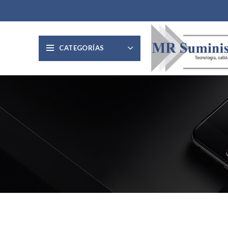
CATEGORÍAS