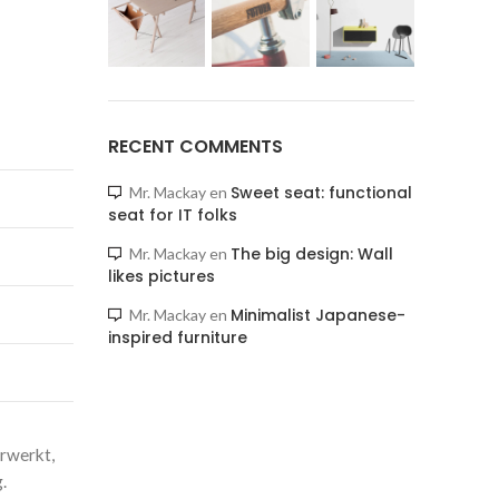
RECENT COMMENTS
Sweet seat: functional
Mr. Mackay
en
seat for IT folks
The big design: Wall
Mr. Mackay
en
likes pictures
Minimalist Japanese-
Mr. Mackay
en
inspired furniture
erwerkt,
.