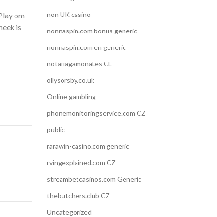
non UK casino
Play om
heek is
nonnaspin.com bonus generic
nonnaspin.com en generic
notariagamonal.es CL
ollysorsby.co.uk
Online gambling
phonemonitoringservice.com CZ
public
rarawin-casino.com generic
rvingexplained.com CZ
streambetcasinos.com Generic
thebutchers.club CZ
Uncategorized