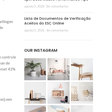
agosto 5, 2026
Sin comentarios
Lista de Documentos de Verificação
ellingen
Aceitos do ESC Online
de
agosto 5, 2026
Sin comentarios
OUR INSTAGRAM
e controle
van de
s met 43%
 wij een