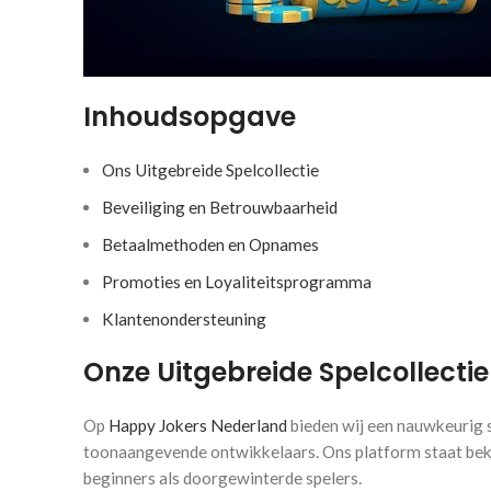
Inhoudsopgave
Ons Uitgebreide Spelcollectie
Beveiliging en Betrouwbaarheid
Betaalmethoden en Opnames
Promoties en Loyaliteitsprogramma
Klantenondersteuning
Onze Uitgebreide Spelcollectie
Op
Happy Jokers Nederland
bieden wij een nauwkeurig 
toonaangevende ontwikkelaars. Ons platform staat beke
beginners als doorgewinterde spelers.