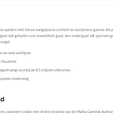
se spelers met lokaal aangepaste content en exclusieve games die 
ijpen dat gehalte voor kwantiteit gaat, dus ondergaat elk spel een 
voegd.
en vele winlijnen
e Roulette
regelmatig voorbij de €5 miljoen uitkomen
 spelen onderweg
id
kers opereert onder een strikte licentie van de Malta Gaming Author