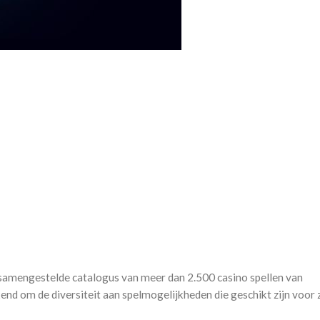
samengestelde catalogus van meer dan 2.500 casino spellen van
nd om de diversiteit aan spelmogelijkheden die geschikt zijn voor