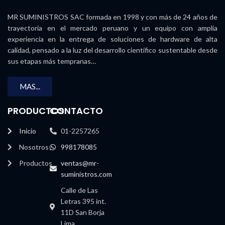
MR SUMINISTROS SAC formada en 1998 y con más de 24 años de
trayectoria en el mercado peruano y un equipo con amplia
experiencia en la entrega de soluciones de hardware de alta
calidad, pensado a la luz del desarrollo científico sustentable desde
sus etapas más tempranas…
MAS...
PRODUCTOS
CONTACTO
Inicio
01-2257265
Nosotros
998178085
Productos
ventas@mr-
suministros.com
Calle de Las
Letras 395 int.
11D San Borja
Lima