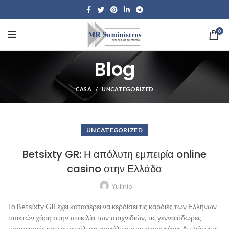
0
Blog
CASA
UNCATEGORIZED
UNCATEGORIZED
Betsixty GR: Η απόλυτη εμπειρία online
casino στην Ελλάδα
Yulinio
Το Betsixty GR έχει καταφέρει να κερδίσει τις καρδιές των Ελλήνων
παικτών χάρη στην ποικιλία των παιχνιδιών, τις γενναιόδωρες
προσφορές και την απόλυτη ασφάλεια που προσφέρει. Αν ψάχνετε