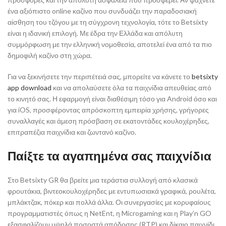
ένα αξιόπιστο online καζίνο που συνδυάζει την παραδοσιακή
αίσθηση του τζόγου με τη σύγχρονη τεχνολογία, τότε το Betsixty
είναι η ιδανική επιλογή. Με έδρα την Ελλάδα και απόλυτη
συμμόρφωση με την ελληνική νομοθεσία, αποτελεί ένα από τα πιο
δημοφιλή καζίνο στη χώρα.
Για να ξεκινήσετε την περιπέτειά σας, μπορείτε να κάνετε το
betsixty
app download
και να απολαύσετε όλα τα παιχνίδια απευθείας από
το κινητό σας. Η εφαρμογή είναι διαθέσιμη τόσο για Android όσο και
για iOS, προσφέροντας απρόσκοπτη εμπειρία χρήσης, γρήγορες
συναλλαγές και άμεση πρόσβαση σε εκατοντάδες κουλοχέρηδες,
επιτραπέζια παιχνίδια και ζωντανό καζίνο.
Παίξτε τα αγαπημένα σας παιχνίδια
Στο Betsixty GR θα βρείτε μια τεράστια συλλογή από κλασικά
φρουτάκια, βιντεοκουλοχέρηδες με εντυπωσιακά γραφικά, ρουλέτα,
μπλάκτζακ, πόκερ και πολλά άλλα. Οι συνεργασίες με κορυφαίους
προγραμματιστές όπως η NetEnt, η Microgaming και η Play’n GO
εξασφαλίζουν υψηλά ποσοστά απόδοσης (RTP) και δίκαιο παιχνίδι.