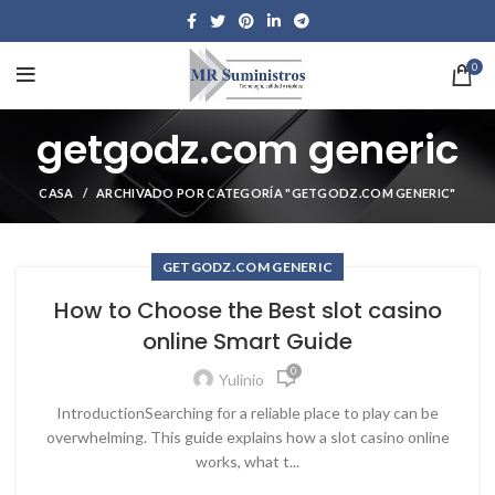
0
getgodz.com generic
CASA
ARCHIVADO POR CATEGORÍA "GETGODZ.COM GENERIC"
GETGODZ.COM GENERIC
How to Choose the Best slot casino
online Smart Guide
0
Yulinio
IntroductionSearching for a reliable place to play can be
overwhelming. This guide explains how a slot casino online
works, what t...