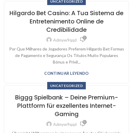
UNCATEGORIZED
Hilgardo Bet Casino: A Tua Sistema de
Entretenimento Online de
Credibilidade
0
Admyw9qqd
Por Que Milhares de Jogadores Preferem Hilgardo Bet Formas
de Pagamento e Segurança Os Títulos Muito Populares
Bónus e Privil...
CONTINUAR LEYENDO
UNCATEGORIZED
Biggg Spielbank – Deine Premium-
Plattform für exzellentes Internet-
Gaming
0
Admyw9qqd