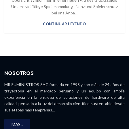
Übersicht Willkommen in einer neuen Ära des Glücksspiels
Unsere vielfältige Spielesammlung Lizenz und Spielerschutz
bei uns Anpa...
CONTINUAR LEYENDO
NOSOTROS
MR SUMINISTROS SAC formada en 1998 y con más de 24 años de
trayectoria en el mercado peruano y un equipo con amplia
experiencia en la entrega de soluciones de hardware de alta
calidad, pensado a la luz del desarrollo científico sustentable desde
sus etapas más tempranas…
MAS...