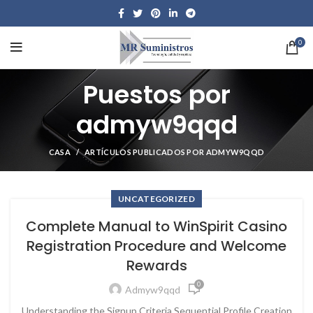
0
Puestos por
admyw9qqd
CASA
ARTÍCULOS PUBLICADOS POR ADMYW9QQD
UNCATEGORIZED
Complete Manual to WinSpirit Casino
Registration Procedure and Welcome
Rewards
0
Admyw9qqd
Understanding the Signup Criteria Sequential Profile Creation