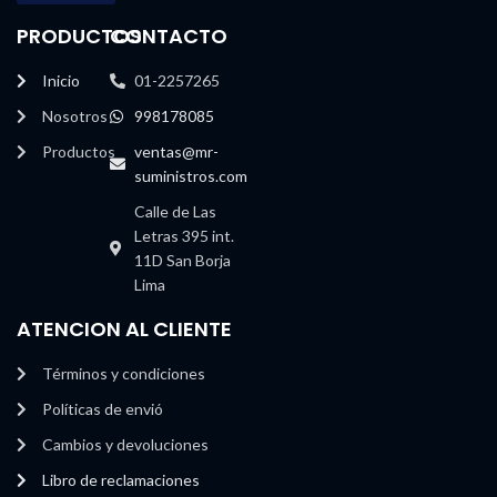
PRODUCTOS
CONTACTO
Inicio
01-2257265
Nosotros
998178085
Productos
ventas@mr-
suministros.com
Calle de Las
Letras 395 int.
11D San Borja
Lima
ATENCION AL CLIENTE
Términos y condiciones
Políticas de envió
Cambios y devoluciones
Libro de reclamaciones