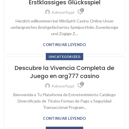
Erstklassiges Glücksspiel
0
Admyw9qqd
Herzlich willkommen bei WinSpirit Casino Online Unser
umfangreiches Breitgefächertes Spielportfolio Zuverlässige
und Zügige Z...
CONTINUAR LEYENDO
UNCATEGORIZED
Descubre la Vivencia Completa de
Juego en arg777 casino
0
Admyw9qqd
Bienvenida a Tu Plataforma de Entretenimiento Catálogo
Diversificado de Títulos Formas de Pago y Seguridad
Transaccional Program...
CONTINUAR LEYENDO